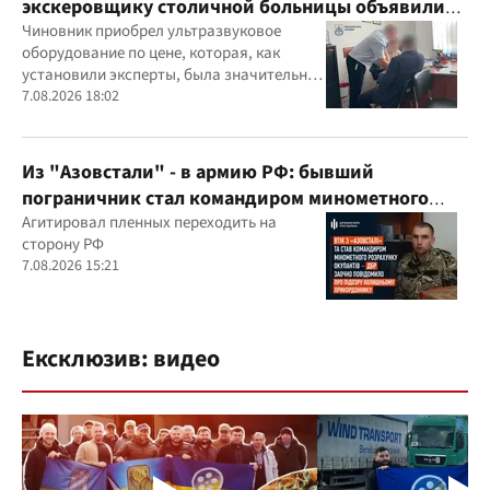
экскеровщику столичной больницы объявили
подозрение
Чиновник приобрел ультразвуковое
оборудование по цене, которая, как
установили эксперты, была значительно
выше рыночной
7.08.2026 18:02
Из "Азовстали" - в армию РФ: бывший
пограничник стал командиром минометного
расчета оккупантов
Агитировал пленных переходить на
сторону РФ
7.08.2026 15:21
Ексклюзив: видео