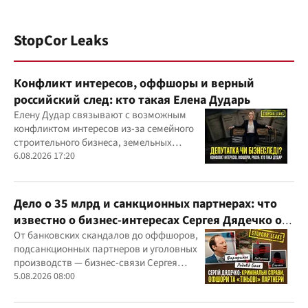
StopCor Leaks
Конфликт интересов, оффшоры и верный
российский след: кто такая Елена Дударь
Елену Дудар связывают с возможным
конфликтом интересов из-за семейного
строительного бизнеса, земельных
скандалов, судебных дел
6.08.2026 17:20
Дело о 35 млрд и санкционных партнерах: что
известно о бизнес-интересах Сергея Дядечко от
"Родовид Банка" до "ФАРМАСЕЛ"
От банковских скандалов до оффшоров,
подсанкционных партнеров и уголовных
производств — бизнес-связи Сергея
Дядечко до сих пор простираются через
5.08.2026 08:00
Украину и несколько иностранных
юрисдикций