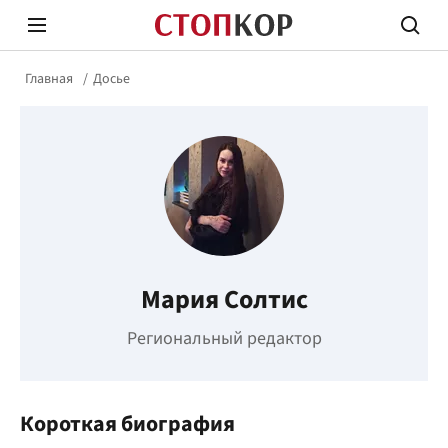
Главная
Досье
Стоп Политической Коррупции
Честн
Мария Солтис
Политика
Здор
Региональный редактор
Короткая биография