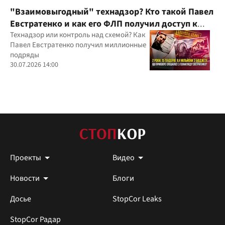
"Взаимовыгодный" технадзор? Кто такой Павел
Евстратенко и как его ФЛП получил доступ к
бюджетным миллионам?
Технадзор или контроль над схемой? Как
Павел Евстратенко получил миллионные
подряды
30.07.2026 14:00
Проекты
Видео
Новости
Блоги
Досье
StopCor Leaks
StopCor Радар