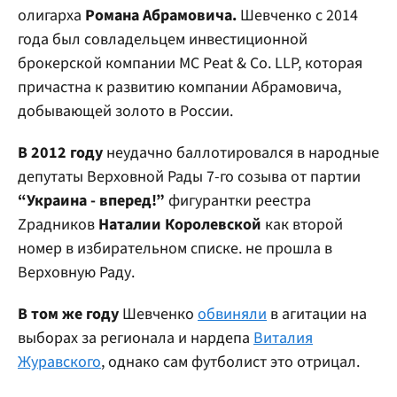
олигарха
Романа Абрамовича.
Шевченко с 2014
года был совладельцем инвестиционной
брокерской компании MC Peat & Co. LLP, которая
причастна к развитию компании Абрамовича,
добывающей золото в России.
В 2012
году
неудачно баллотировался в народные
депутаты Верховной Рады 7-го созыва от партии
“Украина - вперед!”
фигурантки реестра
Zрадников
Наталии Королевской
как второй
номер в избирательном списке. не прошла в
Верховную Раду.
В том же году
Шевченко
обвиняли
в агитации на
выборах за регионала и нардепа
Виталия
Журавского
, однако сам футболист это отрицал.