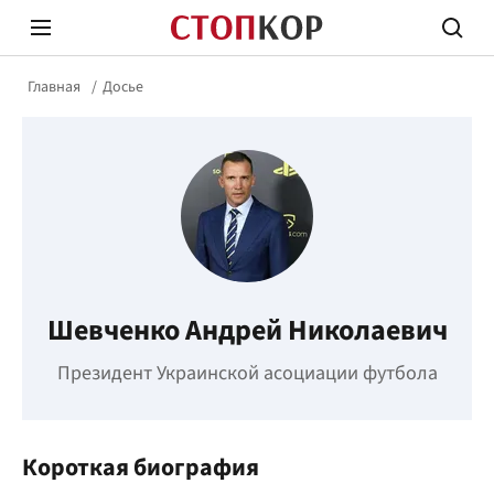
Главная
Досье
Стоп Политической Коррупции
Честн
​Шевченко Андрей Николаевич
Политика
Здор
Президент Украинской асоциации футбола
Короткая биография