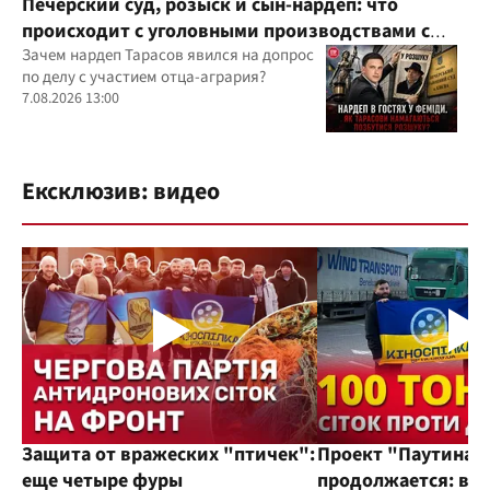
Печерский суд, розыск и сын-нардеп: что
происходит с уголовными производствами с
участием агробарона Тарасова?
Зачем нардеп Тарасов явился на допрос
по делу с участием отца-агрария?
7.08.2026 13:00
Ексклюзив: видео
Защита от вражеских "птичек":
Проект "Паутина"
еще четыре фуры
продолжается: во