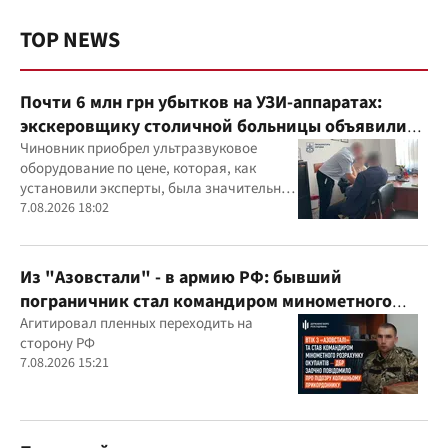
TOP NEWS
Почти 6 млн грн убытков на УЗИ-аппаратах:
экскеровщику столичной больницы объявили
подозрение
Чиновник приобрел ультразвуковое
оборудование по цене, которая, как
установили эксперты, была значительно
выше рыночной
7.08.2026 18:02
Из "Азовстали" - в армию РФ: бывший
пограничник стал командиром минометного
расчета оккупантов
Агитировал пленных переходить на
сторону РФ
7.08.2026 15:21