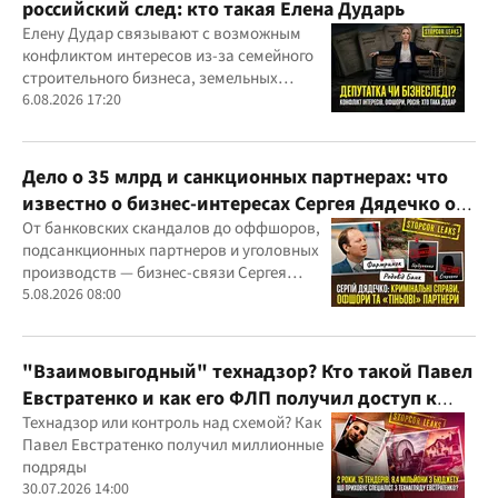
российский след: кто такая Елена Дударь
Елену Дудар связывают с возможным
конфликтом интересов из-за семейного
строительного бизнеса, земельных
скандалов, судебных дел
6.08.2026 17:20
Дело о 35 млрд и санкционных партнерах: что
известно о бизнес-интересах Сергея Дядечко от
"Родовид Банка" до "ФАРМАСЕЛ"
От банковских скандалов до оффшоров,
подсанкционных партнеров и уголовных
производств — бизнес-связи Сергея
Дядечко до сих пор простираются через
5.08.2026 08:00
Украину и несколько иностранных
юрисдикций
"Взаимовыгодный" технадзор? Кто такой Павел
Евстратенко и как его ФЛП получил доступ к
бюджетным миллионам?
Технадзор или контроль над схемой? Как
Павел Евстратенко получил миллионные
подряды
30.07.2026 14:00