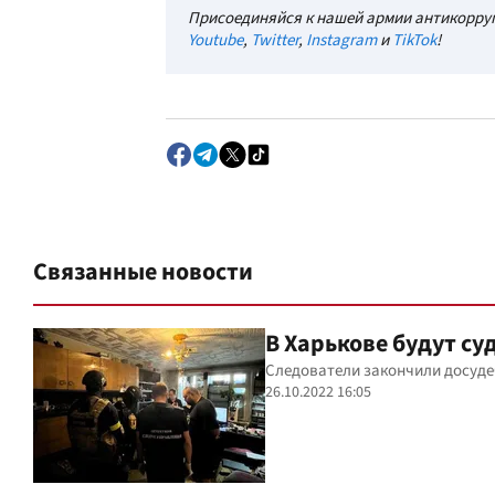
Присоединяйся к нашей армии антикорруп
Youtube
,
Twitter
,
Instagram
и
TikTok
!
Связанные новости
В Харькове будут с
Следователи закончили досудеб
26.10.2022 16:05