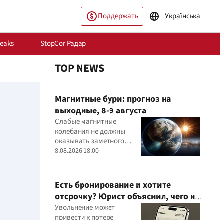
Поддержать
Українська
Leaks
StopCor Радар
TOP NEWS
Магнитные бури: прогноз на
выходные, 8-9 августа
Слабые магнитные
колебания не должны
оказывать заметного
влияния на самочувствие
8.08.2026 18:00
ество
Мир
большинства людей
Есть бронирование и хотите
отсрочку? Юрист объяснил, чего не
стоит делать
Увольнение может
привести к потере