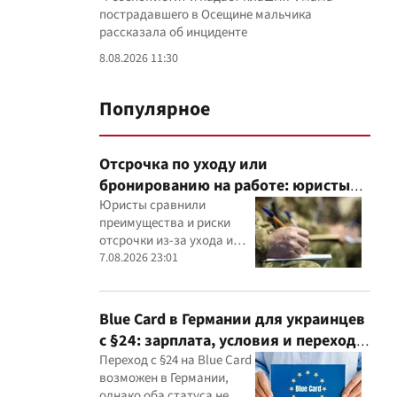
пострадавшего в Осещине мальчика
рассказала об инциденте
8.08.2026 11:30
Популярное
Отсрочка по уходу или
бронированию на работе: юристы
объяснили, что надежнее
Юристы сравнили
преимущества и риски
отсрочки из-за ухода и
бронирования работника
7.08.2026 23:01
критически важным
предприятием
Blue Card в Германии для украинцев
с §24: зарплата, условия и переход в
2026 году
Переход с §24 на Blue Card
возможен в Германии,
однако оба статуса не