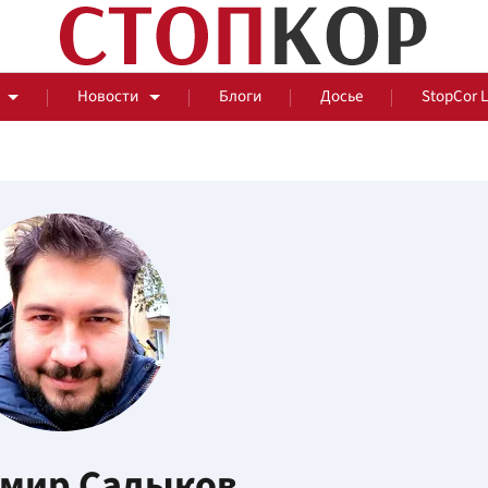
Новости
Блоги
Досье
StopCor 
За оградой
События
Общ
мир Садыков