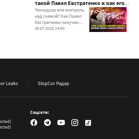
такой Павел Евстратенко и как его
иностранных юрисдикций
ФЛП получил доступ к бюджетным
Технадзор или контроль
над схемой? Как Павел
миллионам?
Евстратенко получил
миллионные подряды
30.07.2026 14:00
or Leaks
StopCor Радар
Соцсети:
ected]
ected]