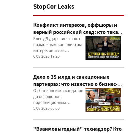
StopCor Leaks
Конфликт интересов, оффшоры и
верный российский след: кто такая
Елена Дударь
Елену Дудар связывают с
возможным конфликтом
интересов из-за
семейного строительного
6.08.2026 17:20
бизнеса, земельных
скандалов, судебных дел
Дело о 35 млрд и санкционных
партнерах: что известно о бизнес-
интересах Сергея Дядечко от
От банковских скандалов
до оффшоров,
"Родовид Банка" до "ФАРМАСЕЛ"
подсанкционных
партнеров и уголовных
5.08.2026 08:00
производств — бизнес-
связи Сергея Дядечко до
сих пор простираются
"Взаимовыгодный" технадзор? Кто
через Украину и несколько