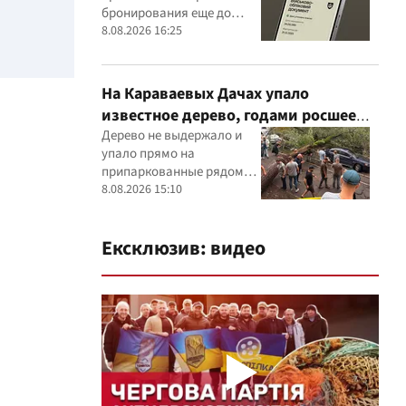
бронирования еще до
оформления новой
8.08.2026 16:25
отсрочки
На Караваевых Дачах упало
известное дерево, годами росшее
сквозь МАФ
Дерево не выдержало и
упало прямо на
припаркованные рядом
машины
8.08.2026 15:10
Ексклюзив: видео