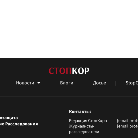
Новости
Блоги
Досье
StopC
Контакты
возащита
Редакция СтопКора
[email prot
ие Расследования
Журналисты-
[email prot
расследователи