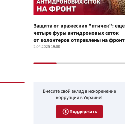
Защита от вражеских "птичек": еще
Про
четыре фуры антидроновых сеток
вол
от волонтеров отправлены на фронт
100
2.04.2025 19:00
12.02
Внесите свой вклад в искоренение
коррупции в Украине!
Поддержать