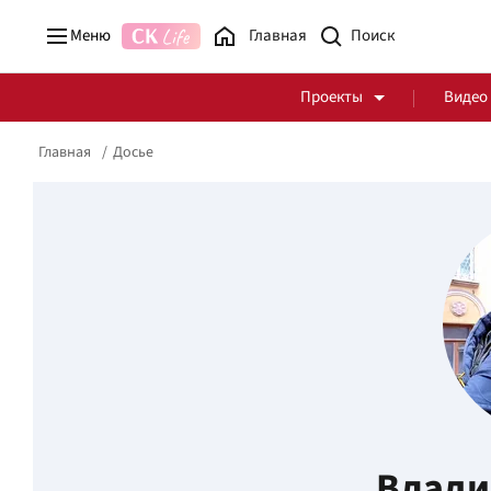
Меню
Главная
Проекты
Видео
Главная
Досье
Стоп Политической Коррупции
Честные закупки
Политика
Здоровье
Влади