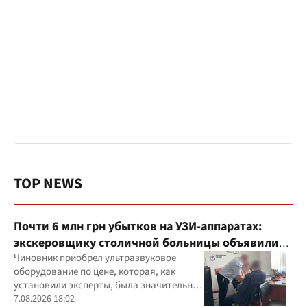
TOP NEWS
Почти 6 млн грн убытков на УЗИ-аппаратах:
экскеровщику столичной больницы объявили
подозрение
Чиновник приобрел ультразвуковое
оборудование по цене, которая, как
установили эксперты, была значительно
выше рыночной
7.08.2026 18:02