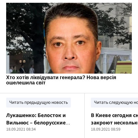
Читать предыдущую новость
Читать следующую н
Лукашенко: Белосток и
В Киеве сегодня с
Вильнюс – белорусские
закроют нескольк
земли
18.09.2021 08:34
метро
18.09.2021 08:59