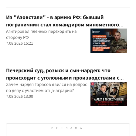
Из "Азовстали" - в армию РФ: бывший
пограничник стал командиром минометного
расчета оккупантов
Агитировал пленных переходить на
сторону РФ
7.08.2026 15:21
Печерский суд, розыск и сын-нардеп: что
происходит с уголовными производствами с
участием агробарона Тарасова?
Зачем нардеп Тарасов явился на допрос
по делу с участием отца-агрария?
7.08.2026 13:00