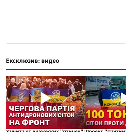
Ексклюзив: видео
Защита от вражеских "птичек":
Проект "Паутина"