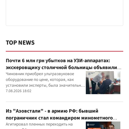
TOP NEWS
Почти 6 млн грн убытков на УЗИ-аппаратах:
экскеровщику столичной больницы объявили
подозрение
Чиновник приобрел ультразвуковое
оборудование по цене, которая, как
установили эксперты, была значительно
выше рыночной
7.08.2026 18:02
Из "Азовстали" - в армию РФ: бывший
пограничник стал командиром минометного
расчета оккупантов
Агитировал пленных переходить на