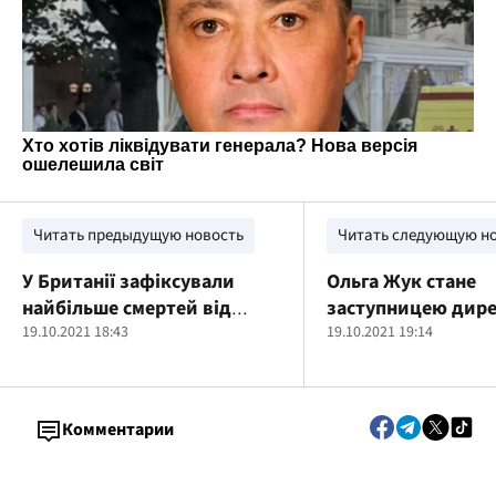
Читать предыдущую новость
Читать следующую н
У Британії зафіксували
Ольга Жук стане
найбільше смертей від
заступницею дир
коронавірусу за пів року
19.10.2021 18:43
Мистецького арсе
19.10.2021 19:14
Комментарии