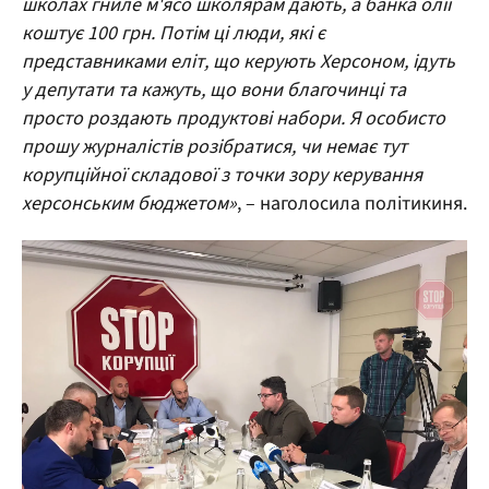
школах гниле м'ясо школярам дають, а банка олії
коштує 100 грн. Потім ці люди, які є
представниками еліт, що керують Херсоном, ідуть
у депутати та кажуть, що вони благочинці та
просто роздають продуктові набори. Я особисто
прошу журналістів розібратися, чи немає тут
корупційної складової з точки зору керування
херсонським бюджетом»
, – наголосила політикиня.