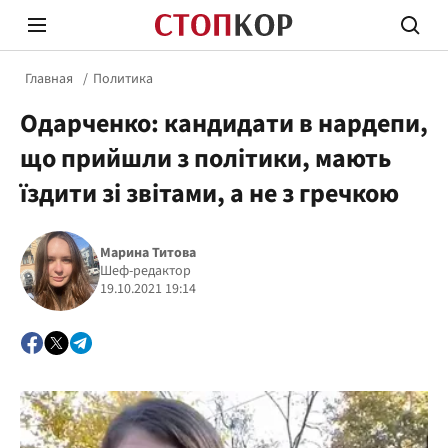
Главная
Политика
Одарченко: кандидати в нардепи,
що прийшли з політики, мають
їздити зі звітами, а не з гречкою
Стоп Политической Коррупции
Честн
Марина Титова
Шеф-редактор
19.10.2021 19:14
Политика
Здор