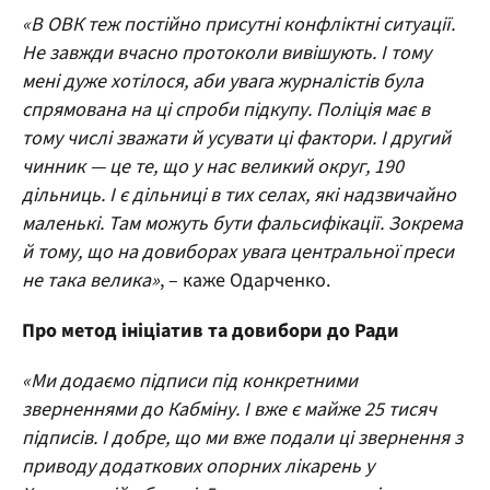
«В ОВК теж постійно присутні конфліктні ситуації.
Не завжди вчасно протоколи вивішують. І тому
мені дуже хотілося, аби увага журналістів була
спрямована на ці спроби підкупу. Поліція має в
тому числі зважати й усувати ці фактори. І другий
чинник — це те, що у нас великий округ, 190
дільниць. І є дільниці в тих селах, які надзвичайно
маленькі. Там можуть бути фальсифікації. Зокрема
й тому, що на довиборах увага центральної преси
не така велика»
, – каже Одарченко.
Про метод ініціатив та довибори до Ради
«Ми додаємо підписи під конкретними
зверненнями до Кабміну. І вже є майже 25 тисяч
підписів. І добре, що ми вже подали ці звернення з
приводу додаткових опорних лікарень у