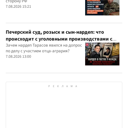
сторону РФ
7.08.2026 15:21
Печерский суд, розыск и сын-нардеп: что
происходит с уголовными производствами с
участием агробарона Тарасова?
Зачем нардеп Тарасов явился на допрос
по делу с участием отца-агрария?
7.08.2026 13:00