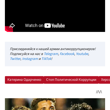
Присоединяйся к нашей армии антикоррупционеров!
Подписуйся на нас в
Telegram
,
Facebook
,
Youtube
,
Twitter
,
Instagram
и
TikTok
!
Катерина Одарченко
Стоп Политической Коррупции
Херс