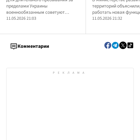
уехать за границу: юристы
12 мая система бу
пределами Украины
территорий объяснили,
объяснили важные нюансы
автоматически пр
военнообязанным советуют
работать новая функци
страховку
оформлять временную защиту в
11.05.2026 21:03
будет касаться
11.05.2026 21:32
стране пребывания
Комментарии