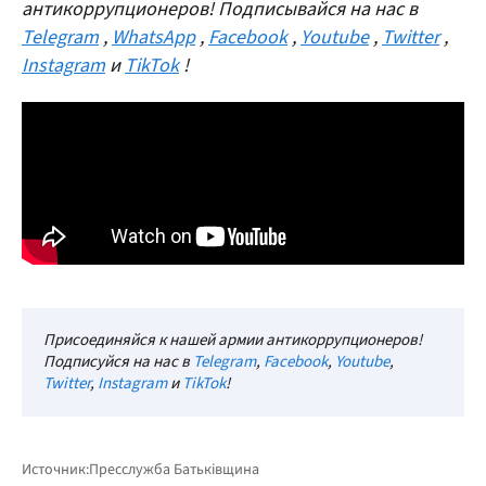
антикоррупционеров! Подписывайся на нас в
Telegram
,
WhatsApp
,
Facebook
,
Youtube
,
Twitter
,
Instagram
и
TikTok
!
Присоединяйся к нашей армии антикоррупционеров!
Подписуйся на нас в
Telegram
,
Facebook
,
Youtube
,
Twitter
,
Instagram
и
TikTok
!
Источник:
Пресслужба Батьківщина