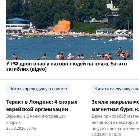
Читать предыдущую новость
Читать следующую н
Теракт в Лондоне: 4 скорых
Землю накрыла м
еврейской организации
магнитная буря: к
сожгли возле синагоги
Взрывы в 2 ночи: 4 сгоревших
пережить этот де
Даже при слабой магн
скорых
активности некоторые
23.03.2026 08:45
ощутить незначительн
изменения самочувств
23.03.2026 10:15