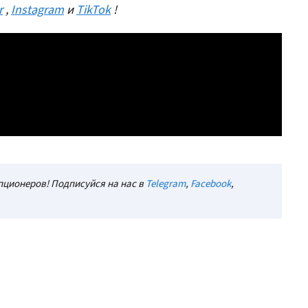
r
,
Instagram
и
TikTok
!
ционеров! Подписуйся на нас в
Telegram
,
Facebook
,