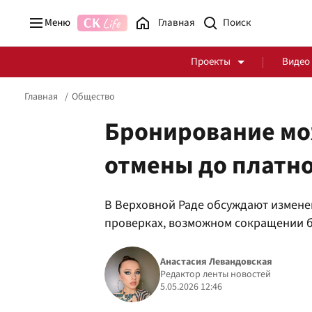
Меню
Главная
Проекты
Видео
Главная
Общество
Бронирование мо
отмены до платн
Стоп Политической Коррупции
Честные закупки
В Верховной Раде обсуждают измене
Политика
Здоровье
проверках, возможном сокращении б
Анастасия Левандовская
Редактор ленты новостей
5.05.2026 12:46