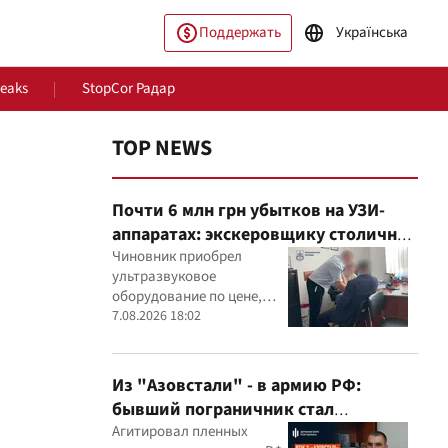
Поддержать
Українська
Leaks
StopCor Радар
TOP NEWS
Почти 6 млн грн убытков на УЗИ-
аппаратах: экскеровщику столичной
больницы объявили подозрение
Чиновник приобрел
ультразвуковое
оборудование по цене,
ество
Мир
которая, как установили
7.08.2026 18:02
эксперты, была
значительно выше
рыночной
Из "Азовстали" - в армию РФ:
бывший пограничник стал
командиром минометного расчета
Агитировал пленных