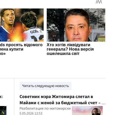
Читать следующую новость
и:
Советник мэра Житомира слетал в
Майами с женой за бюджетный счет – и
назвал это реабилитацией военных
Реабилитация по-житомирски
5.05.2026 12:53