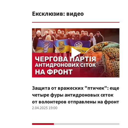
Ексклюзив: видео
Защита от вражеских "птичек": еще
Про
четыре фуры антидроновых сеток
вол
от волонтеров отправлены на фронт
100
2.04.2025 19:00
12.02