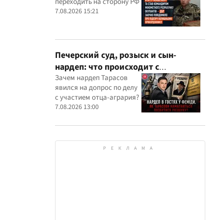
переходить на сторону РФ
оккупантов
7.08.2026 15:21
Печерский суд, розыск и сын-
нардеп: что происходит с
уголовными производствами с
Зачем нардеп Тарасов
явился на допрос по делу
участием агробарона Тарасова?
с участием отца-агрария?
7.08.2026 13:00