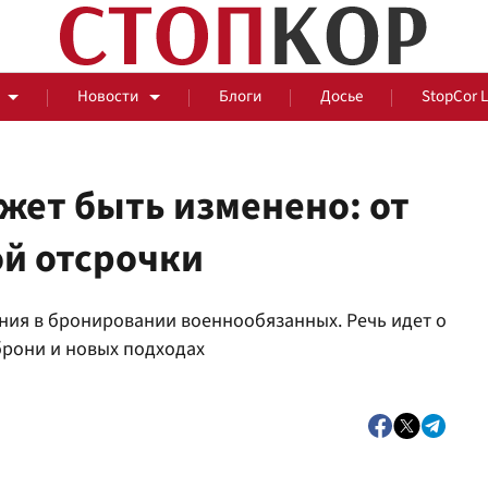
Новости
Блоги
Досье
StopCor 
жет быть изменено: от
ой отсрочки
За оградой
ния в бронировании военнообязанных. Речь идет о
События
Общ
рони и новых подходах