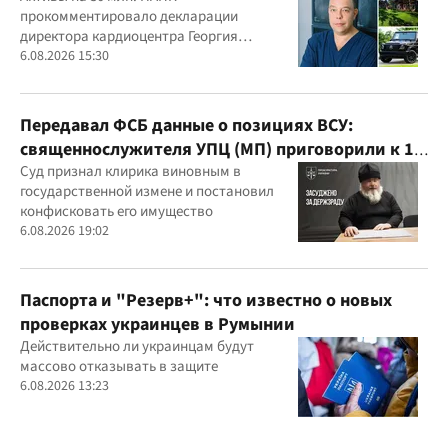
прокомментировало декларации
Маньковского и что говорит НАПК?
директора кардиоцентра Георгия
Маньковского
6.08.2026 15:30
Передавал ФСБ данные о позициях ВСУ:
священнослужителя УПЦ (МП) приговорили к 15
годам
Суд признал клирика виновным в
государственной измене и постановил
конфисковать его имущество
6.08.2026 19:02
Паспорта и "Резерв+": что известно о новых
проверках украинцев в Румынии
Действительно ли украинцам будут
массово отказывать в защите
6.08.2026 13:23