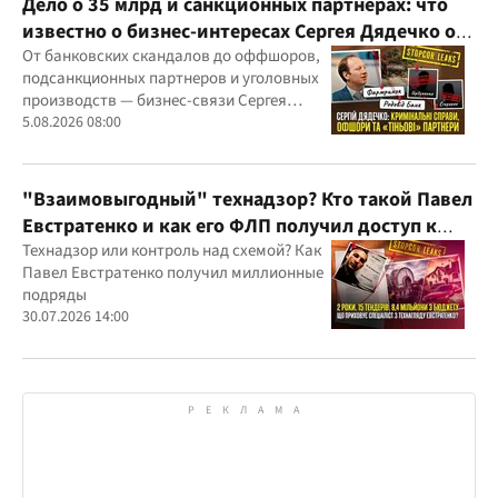
Дело о 35 млрд и санкционных партнерах: что
известно о бизнес-интересах Сергея Дядечко от
"Родовид Банка" до "ФАРМАСЕЛ"
От банковских скандалов до оффшоров,
подсанкционных партнеров и уголовных
производств — бизнес-связи Сергея
Дядечко до сих пор простираются через
5.08.2026 08:00
Украину и несколько иностранных
юрисдикций
"Взаимовыгодный" технадзор? Кто такой Павел
Евстратенко и как его ФЛП получил доступ к
бюджетным миллионам?
Технадзор или контроль над схемой? Как
Павел Евстратенко получил миллионные
подряды
30.07.2026 14:00