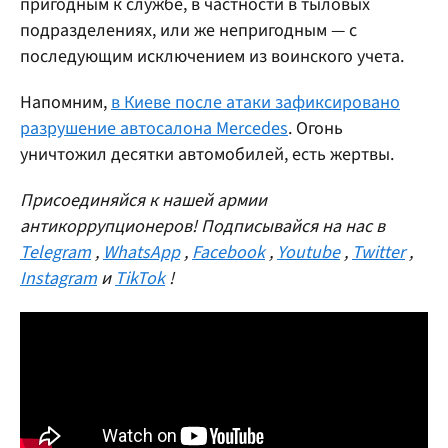
пригодным к службе, в частности в тыловых
подразделениях, или же непригодным — с
последующим исключением из воинского учета.
Напомним,
в Киеве после атаки зафиксировано
разрушение автосалона Mercedes
. Огонь
уничтожил десятки автомобилей, есть жертвы.
Присоединяйся к нашей армии
антикоррупционеров! Подписывайся на нас в
Telegram
,
WhatsApp
,
Facebook
,
Youtube
,
Twitter
,
Instagram
и
TikTok
!