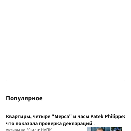
Популярное
Квартиры, четыре "Мерса" и часы Patek Philippe:
что показала проверка деклараций
руководителя детского кардиоцентра
Активы на 30 млн: НАПК