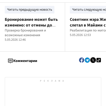
Читать предыдущую новость
Читать следующую н
Бронирование может быть
Советник мэра Ж
изменено: от отмены до
слетал в Майами с
платной отсрочки
Проверка бронирования и
бюджетный счет –
Реабилитация по-жит
возможные изменения
5.05.2026 12:53
это реабилитацие
5.05.2026 12:46
военных
Комментарии