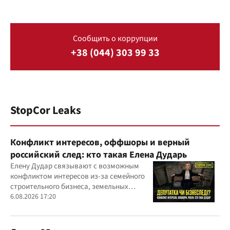
Сообщить о коррупции
+38 (044) 303 99 33
StopCor Leaks
Конфликт интересов, оффшоры и верный
российский след: кто такая Елена Дударь
Елену Дудар связывают с возможным
конфликтом интересов из-за семейного
строительного бизнеса, земельных
скандалов, судебных дел
6.08.2026 17:20