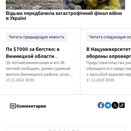
Читать предыдущую новость
Читать следующую н
По $7000 за бегство: в
В Нацуниверситет
Винницкой области
обороны опровер
разоблачили схему
35-летний винничанин и его 38-
информацию об
Представительство ун
летний сообщник, ранее судимый
обращается к предста
переправы уклонистов за
"отчуждении" эл
житель Винницкого района, искали
с просьбой заранее пе
границу
авто ради собств
желающих незаконно пересечь
17.11.2023 18:30
информацию
17.11.2023 20:05
нужд
государственную границу Украины
Комментарии