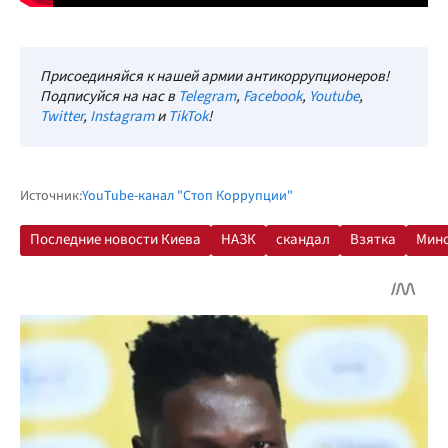
Присоединяйся к нашей армии антикоррупционеров!
Подписуйся на нас в
Telegram
,
Facebook
,
Youtube
,
Twitter
,
Instagram
и
TikTok
!
Источник:
YouTube-канал "Стоп Коррупции"
Последние новости Киева
НАЗК
скандал
Взятка
Мин