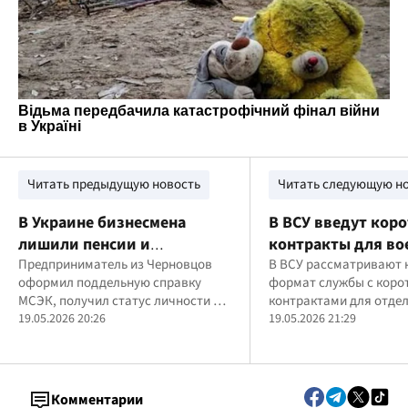
Читать предыдущую новость
Читать следующую н
В Украине бизнесмена
В ВСУ введут кор
лишили пенсии и
контракты для во
оштрафовали на 51 000
Предприниматель из Черновцов
Сырский раскрыл
В ВСУ рассматривают 
оформил поддельную справку
формат службы с коро
подробности
МСЭК, получил статус личности с
контрактами для отде
инвалидностью и незаконно
19.05.2026 20:26
категорий военных и с
19.05.2026 21:29
получил выплаты из бюджета
стандартной мобилиз
Комментарии