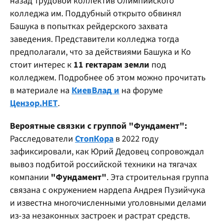
назад трудовой коллектив Олимпийского
колледжа им. Поддубный открыто обвинял
Башука в попытках рейдерского захвата
заведения. Представители колледжа тогда
предполагали, что за действиями Башука и Ко
стоит интерес к
11 гектарам земли
под
колледжем. Подробнее об этом можно прочитать
в материале на
КиевВлад
и
на форуме
Цензор.НЕТ
.
Вероятные
связки с
группой
"Фундамент":
Расследователи
СтопКора
в 2022 году
зафиксировали, как Юрий Дедовец сопровождал
вывоз подбитой российской техники на тягачах
компании
"Фундамент"
. Эта строительная группа
связана с окружением нардепа Андрея Пузийчука
и известна многочисленными уголовными делами
из-за незаконных застроек и растрат средств.