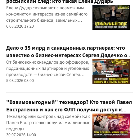
российский след: кто такая Елена Дударь
Елену Дудар связывают с возможным
конфликтом интересов из-за семейного
строительного бизнеса, земельных
скандалов, судебных дел
6.08.2026 17:20
Дело о 35 млрд и санкционных партнерах: что
известно о бизнес-интересах Сергея Дядечко от
"Родовид Банка" до "ФАРМАСЕЛ"
От банковских скандалов до оффшоров,
подсанкционных партнеров и уголовных
производств — бизнес-связи Сергея
Дядечко до сих пор простираются через
5.08.2026 08:00
Украину и несколько иностранных
юрисдикций
"Взаимовыгодный" технадзор? Кто такой Павел
Евстратенко и как его ФЛП получил доступ к
бюджетным миллионам?
Технадзор или контроль над схемой? Как
Павел Евстратенко получил миллионные
подряды
30.07.2026 14:00