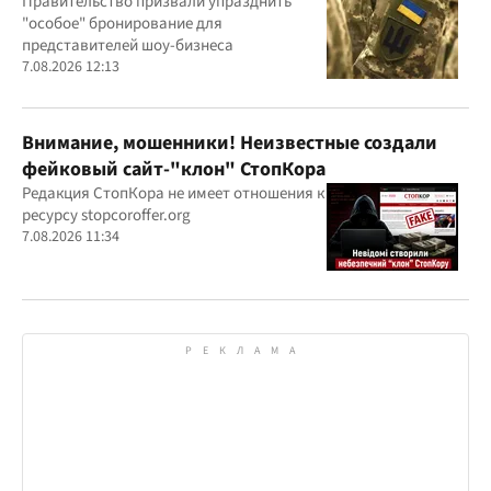
петиция
Правительство призвали упразднить
"особое" бронирование для
представителей шоу-бизнеса
7.08.2026 12:13
Внимание, мошенники! Неизвестные создали
фейковый сайт-"клон" СтопКора
Редакция СтопКора не имеет отношения к
ресурсу stopcoroffer.org
7.08.2026 11:34