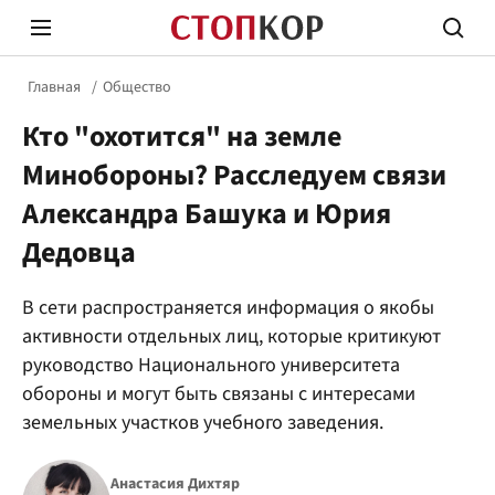
Главная
Общество
Кто "охотится" на земле
Минобороны? Расследуем связи
Александра Башука и Юрия
Дедовца
Стоп Политической Коррупции
Честн
В сети распространяется информация о якобы
активности отдельных лиц, которые критикуют
Политика
Здор
руководство Национального университета
обороны и могут быть связаны с интересами
земельных участков учебного заведения.
Анастасия Дихтяр