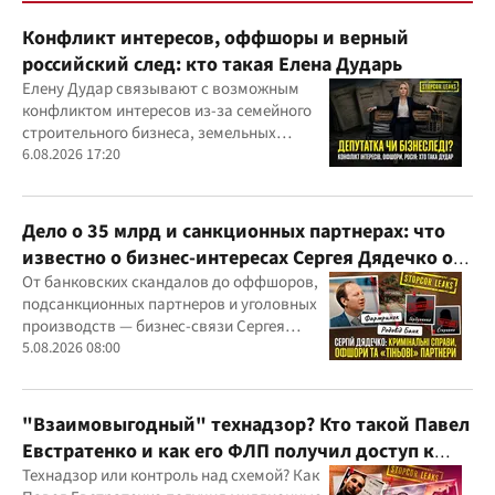
Конфликт интересов, оффшоры и верный
российский след: кто такая Елена Дударь
Елену Дудар связывают с возможным
конфликтом интересов из-за семейного
строительного бизнеса, земельных
скандалов, судебных дел
6.08.2026 17:20
Дело о 35 млрд и санкционных партнерах: что
известно о бизнес-интересах Сергея Дядечко от
"Родовид Банка" до "ФАРМАСЕЛ"
От банковских скандалов до оффшоров,
подсанкционных партнеров и уголовных
производств — бизнес-связи Сергея
Дядечко до сих пор простираются через
5.08.2026 08:00
Украину и несколько иностранных
юрисдикций
"Взаимовыгодный" технадзор? Кто такой Павел
Евстратенко и как его ФЛП получил доступ к
бюджетным миллионам?
Технадзор или контроль над схемой? Как