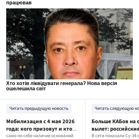
Читать предыдущую новость
Читать следующую н
Мобилизация с 4 мая 2026
Больше КАБов на 
года: кого призовут и кто
вылет: российские
не подлежит
само по себе наличие оснований
сменили тактику 
В сети показали Су-34 