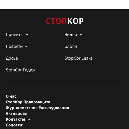
Проекты
Видео
Новости
Блоги
Досье
StopCor Leaks
StopCor Радар
О нас
СтопКор Правозащита
Журналистские Расследования
Активисты
Контакты
Редакция СтопКора
Соцсети:
[email protected]