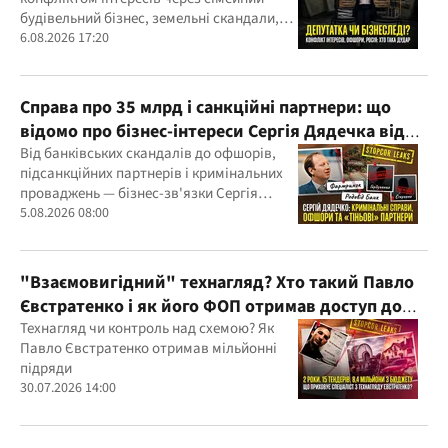
будівельний бізнес, земельні скандали,
судові справи
6.08.2026 17:20
Справа про 35 млрд і санкційні партнери: що
відомо про бізнес-інтереси Сергія Дядечка від
"Родовід Банку" до "ФАРМАСЕЛ"
Від банківських скандалів до офшорів,
підсанкційних партнерів і кримінальних
проваджень — бізнес-зв'язки Сергія
Дядечка й досі простягаються через
5.08.2026 08:00
Україну та кілька іноземних юрисдикцій
"Взаємовигідний" технагляд? Хто такий Павло
Євстратенко і як його ФОП отримав доступ до
бюджетних мільйонів?
Технагляд чи контроль над схемою? Як
Павло Євстратенко отримав мільйонні
підряди
30.07.2026 14:00