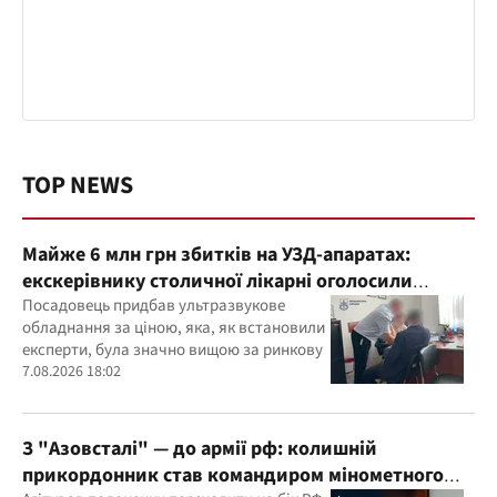
TOP NEWS
Майже 6 млн грн збитків на УЗД-апаратах:
екскерівнику столичної лікарні оголосили
підозру
Посадовець придбав ультразвукове
обладнання за ціною, яка, як встановили
експерти, була значно вищою за ринкову
7.08.2026 18:02
З "Азовсталі" — до армії рф: колишній
прикордонник став командиром мінометного