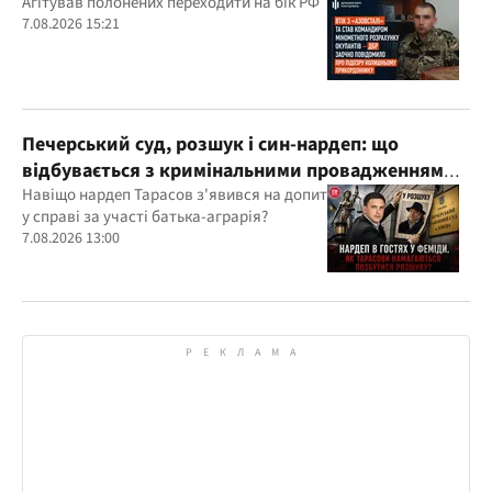
розрахунку окупантів
Агітував полонених переходити на бік РФ
7.08.2026 15:21
Печерський суд, розшук і син-нардеп: що
відбувається з кримінальними провадженнями
за участі агробарона Тарасова?
Навіщо нардеп Тарасов з'явився на допит
у справі за участі батька-аграрія?
7.08.2026 13:00