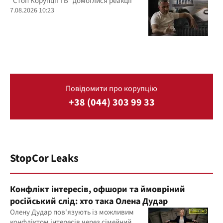
розслідування "Стоп Корупції ТБ"
"Стоп Корупції ТБ" домоглися реакції
7.08.2026 10:23
Повідомити про корупцію
+38 (044) 303 99 33
StopCor Leaks
Конфлікт інтересів, офшори та ймовріний
російський слід: хто така Олена Дудар
Олену Дудар пов'язують із можливим
конфліктом інтересів через сімейний