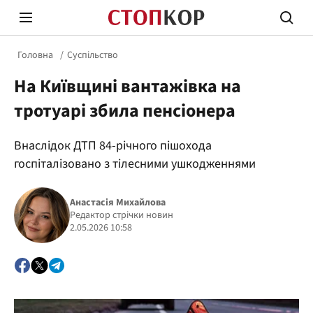
Головна
Суспільство
На Київщині вантажівка на
тротуарі збила пенсіонера
Внаслідок ДТП 84-річного пішохода
Стоп Політичній Корупції
Чесні
госпіталізовано з тілесними ушкодженнями
Анастасія Михайлова
Політика
Редактор стрічки новин
Здор
2.05.2026 10:58