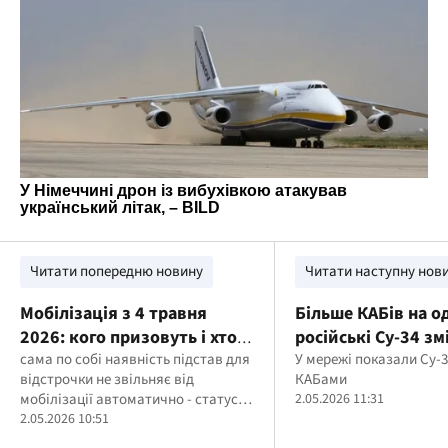
Читати попередню новину
Читати наступну нов
Мобілізація з 4 травня
Більше КАБів на о
2026: кого призовуть і хто
російські Су-34 з
не підлягає
сама по собі наявність підстав для
тактику ударів
У мережі показали Су-3
відстрочки не звільняє від
КАБами
мобілізації автоматично - статус
2.05.2026 11:31
необхідно оформити офіційно,
2.05.2026 10:51
інакше він не діє