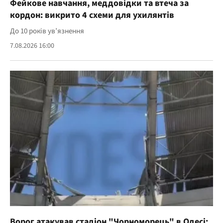
Фейкове навчання, меддовідки та втеча за
кордон: викрито 4 схеми для ухилянтів
До 10 років ув’язнення
7.08.2026 16:00
Ворог атакував стадіон "Чорноморець" в Одесі: