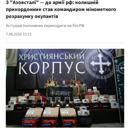
З "Азовсталі" — до армії рф: колишній
прикордонник став командиром мінометного
розрахунку окупантів
Агітував полонених переходити на бік РФ
7.08.2026 15:21