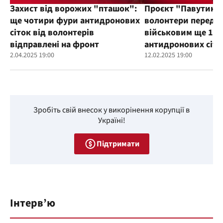
Захист від ворожих "пташок":
Проєкт "Павутиння
ще чотири фури антидронових
волонтери переда
сіток від волонтерів
військовим ще 100
відправлені на фронт
антидронових сіто
2.04.2025 19:00
12.02.2025 19:00
Зробіть свій внесок у викорінення корупції в
Україні!
Підтримати
Інтерв’ю