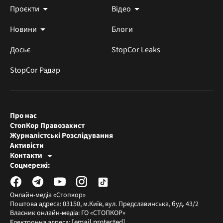
Проєкти
Відео
Новини
Блоги
Досьє
StopCor Leaks
StopCor Радар
Про нас
СтопКор Правозахист
Журналістські Розслідування
Активісти
Контакти
Редакція СтопКора
Соцмережі:
[email protected]
Журналісти-розслідувачі
[email protected]
Онлайн-медіа «Стопкор»
Поштова адреса: 03150, м.Київ, вул. Предславинська, буд. 43/2
Власник онлайн-медіа: ГО «СТОПКОР»
[email protected]
Електронна адреса: