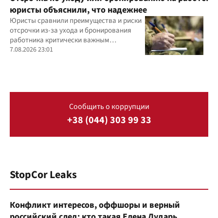
юристы объяснили, что надежнее
Юристы сравнили преимущества и риски
отсрочки из-за ухода и бронирования
работника критически важным
предприятием
7.08.2026 23:01
Сообщить о коррупции
+38 (044) 303 99 33
StopCor Leaks
Конфликт интересов, оффшоры и верный
российский след: кто такая Елена Дударь