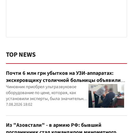
TOP NEWS
Почти 6 млн грн убытков на УЗИ-аппаратах:
экскеровщику столичной больницы объявили
подозрение
Чиновник приобрел ультразвуковое
оборудование по цене, которая, как
установили эксперты, была значительно
выше рыночной
7.08.2026 18:02
Из "Азовстали" - в армию РФ: бывший
пограничник стал командиром минометного