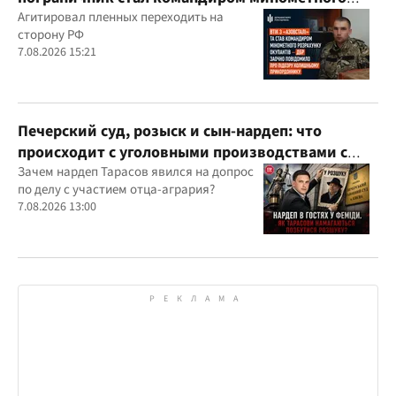
расчета оккупантов
Агитировал пленных переходить на
сторону РФ
7.08.2026 15:21
Печерский суд, розыск и сын-нардеп: что
происходит с уголовными производствами с
участием агробарона Тарасова?
Зачем нардеп Тарасов явился на допрос
по делу с участием отца-агрария?
7.08.2026 13:00