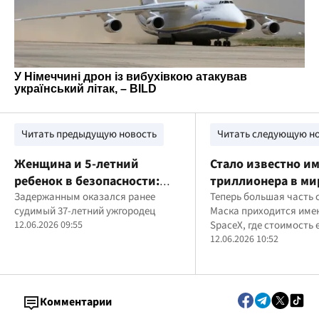
Читать предыдущую новость
Читать следующую н
Женщина и 5-летний
Стало известно им
ребенок в безопасности:
триллионера в ми
полиция сообщила о новых
Задержанным оказался ранее
Теперь большая часть 
судимый 37-летний ужгородец
Маска приходится име
деталях спецоперации в
12.06.2026 09:55
SpaceX, где стоимость 
Ужгороде
после IPO выросла до о
12.06.2026 10:52
млрд долларов
Комментарии