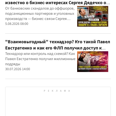
известно о бизнес-интересах Сергея Дядечко от
"Родовид Банка" до "ФАРМАСЕЛ"
От банковских скандалов до оффшоров,
подсанкционных партнеров и уголовных
производств — бизнес-связи Сергея
Дядечко до сих пор простираются через
5.08.2026 08:00
Украину и несколько иностранных
юрисдикций
"Взаимовыгодный" технадзор? Кто такой Павел
Евстратенко и как его ФЛП получил доступ к
бюджетным миллионам?
Технадзор или контроль над схемой? Как
Павел Евстратенко получил миллионные
подряды
30.07.2026 14:00