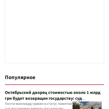
Популярное
Октябрьский дворец стоимостью около 1 млрд
грн будет возвращен государству: суд
удовлетворил иск прокуратуры
Почти миллиард гривен и статус памятки:
суд постановил вернуть государству