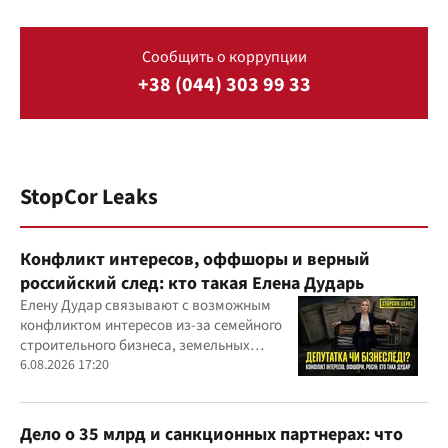
Сообщить о коррупции
+38 (044) 303 99 33
StopCor Leaks
Конфликт интересов, оффшоры и верный
российский след: кто такая Елена Дударь
Елену Дудар связывают с возможным
конфликтом интересов из-за семейного
строительного бизнеса, земельных
скандалов, судебных дел
6.08.2026 17:20
Дело о 35 млрд и санкционных партнерах: что