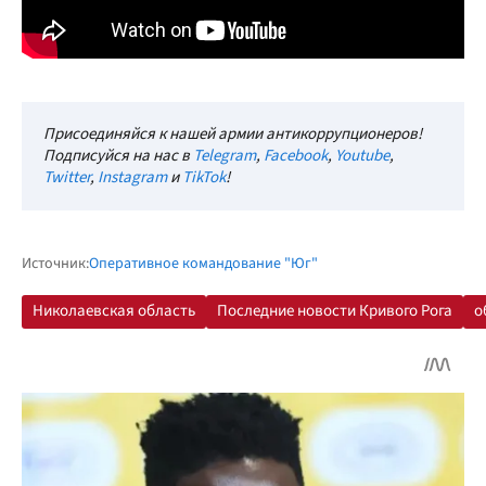
Присоединяйся к нашей армии антикоррупционеров!
Подписуйся на нас в
Telegram
,
Facebook
,
Youtube
,
Twitter
,
Instagram
и
TikTok
!
Источник:
Оперативное командование "Юг"
Николаевская область
Последние новости Кривого Рога
о