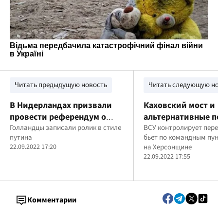
Читать предыдущую новость
Читать следующую н
В Нидерландах призвали
Каховский мост и
провести референдум о
альтернативные 
присоединении россии
Голландцы записали ролик в стиле
- под контролем: 
ВСУ контролирует пер
путина
бьет по командным пу
(видео)
130 ударов, - ОК 
22.09.2022 17:20
на Херсонщине
22.09.2022 17:55
Комментарии