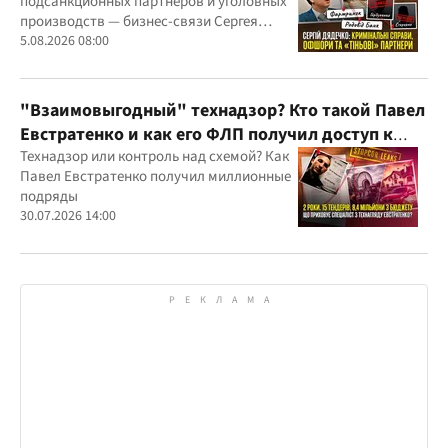
подсанкционных партнеров и уголовных
производств — бизнес-связи Сергея
Дядечко до сих пор простираются через
5.08.2026 08:00
Украину и несколько иностранных
юрисдикций
"Взаимовыгодный" технадзор? Кто такой Павел
Евстратенко и как его ФЛП получил доступ к
бюджетным миллионам?
Технадзор или контроль над схемой? Как
Павел Евстратенко получил миллионные
подряды
30.07.2026 14:00