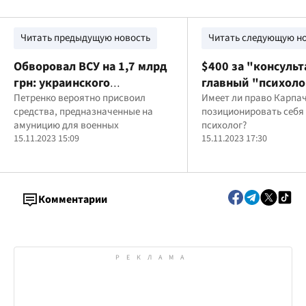
Читать предыдущую новость
Читать следующую н
Обворовал ВСУ на 1,7 млрд
$400 за "консуль
грн: украинского
главный "психоло
бизнесмена Петренко
Петренко вероятно присвоил
СТБ Карпачев не 
Имеет ли право Карпа
средства, предназначенные на
позиционировать себя
задержали в Греции
профильного обр
амуницию для военных
психолог?
15.11.2023 15:09
15.11.2023 17:30
Комментарии