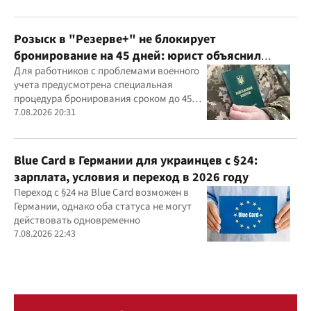
Розыск в "Резерве+" не блокирует
бронирование на 45 дней: юрист объяснил
важный нюанс
Для работников с проблемами военного
учета предусмотрена специальная
процедура бронирования сроком до 45
дней
7.08.2026 20:31
Blue Card в Германии для украинцев с §24:
зарплата, условия и переход в 2026 году
Переход с §24 на Blue Card возможен в
Германии, однако оба статуса не могут
действовать одновременно
7.08.2026 22:43