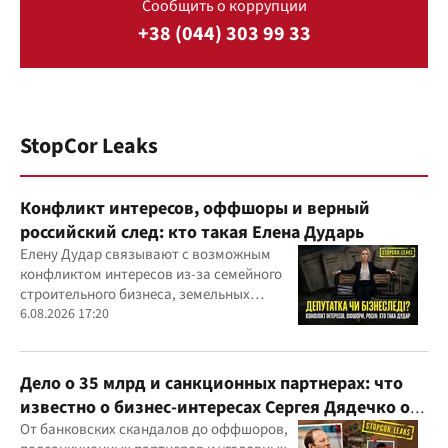
Сообщить о коррупции
+38 (044) 303 99 33
StopCor Leaks
Конфликт интересов, оффшоры и верный
российский след: кто такая Елена Дударь
Елену Дудар связывают с возможным
конфликтом интересов из-за семейного
строительного бизнеса, земельных
скандалов, судебных дел
6.08.2026 17:20
Дело о 35 млрд и санкционных партнерах: что
известно о бизнес-интересах Сергея Дядечко от
"Родовид Банка" до "ФАРМАСЕЛ"
От банковских скандалов до оффшоров,