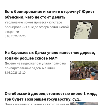
Есть бронирование и хотите отсрочку? Юрист
объяснил, чего не стоит делать
Увольнение может привести к потере
бронирования еще до оформления новой
отсрочки
8.08.2026 16:25
На Караваевых Дачах упало известное дерево,
годами росшее сквозь МАФ
Дерево не выдержало и упало прямо на
припаркованные рядом машины
8.08.2026 15:10
Октябрьский дворец стоимостью около 1 млрд
грн будет возвращен государству: суд
удовлетворил иск прокуратуры
Почти миллиард гривен и статус памятки: