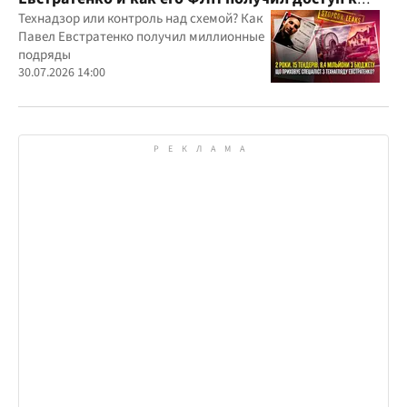
бюджетным миллионам?
Технадзор или контроль над схемой? Как
Павел Евстратенко получил миллионные
подряды
30.07.2026 14:00