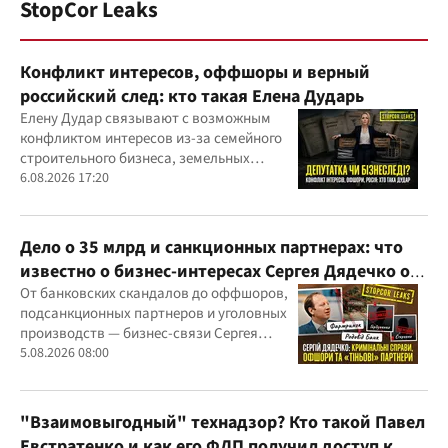
StopCor Leaks
Конфликт интересов, оффшоры и верный
российский след: кто такая Елена Дударь
Елену Дудар связывают с возможным
конфликтом интересов из-за семейного
строительного бизнеса, земельных
скандалов, судебных дел
6.08.2026 17:20
Дело о 35 млрд и санкционных партнерах: что
известно о бизнес-интересах Сергея Дядечко от
"Родовид Банка" до "ФАРМАСЕЛ"
От банковских скандалов до оффшоров,
подсанкционных партнеров и уголовных
производств — бизнес-связи Сергея
Дядечко до сих пор простираются через
5.08.2026 08:00
Украину и несколько иностранных
юрисдикций
"Взаимовыгодный" технадзор? Кто такой Павел
Евстратенко и как его ФЛП получил доступ к