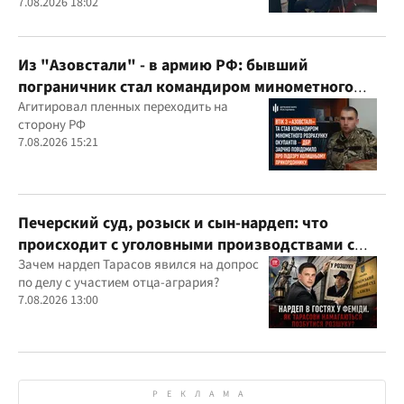
выше рыночной
7.08.2026 18:02
Из "Азовстали" - в армию РФ: бывший
пограничник стал командиром минометного
расчета оккупантов
Агитировал пленных переходить на
сторону РФ
7.08.2026 15:21
Печерский суд, розыск и сын-нардеп: что
происходит с уголовными производствами с
участием агробарона Тарасова?
Зачем нардеп Тарасов явился на допрос
по делу с участием отца-агрария?
7.08.2026 13:00