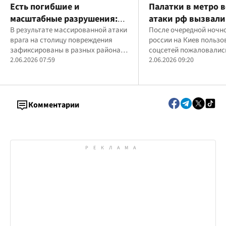
Есть погибшие и
Палатки в метро 
масштабные разрушения:
атаки рф вызвали
что известно о
В результате массированной атаки
среди киевлян: в 
После очередной ночн
врага на столицу повреждения
россии на Киев пользо
последствиях атаки рф на
требуют новых пр
зафиксированы в разных районах
соцсетей пожаловалис
Киев
города
2.06.2026 07:59
нехватку места в укрыт
2.06.2026 09:20
установленных в метр
Комментарии