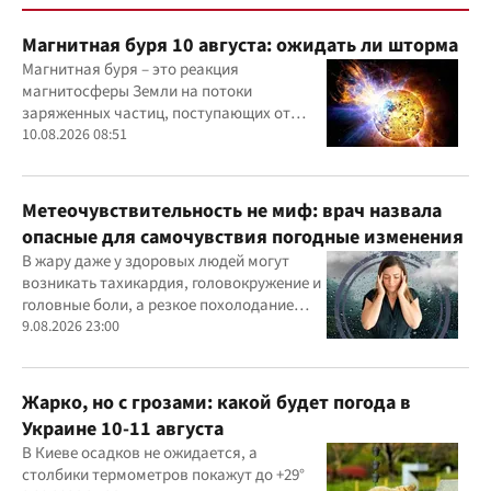
Магнитная буря 10 августа: ожидать ли шторма
Магнитная буря – это реакция
магнитосферы Земли на потоки
заряженных частиц, поступающих от
Солнца
10.08.2026 08:51
Метеочувствительность не миф: врач назвала
опасные для самочувствия погодные изменения
В жару даже у здоровых людей могут
возникать тахикардия, головокружение и
головные боли, а резкое похолодание
способно провоцировать спазм сосудов и
9.08.2026 23:00
повышение давления.
Жарко, но с грозами: какой будет погода в
Украине 10-11 августа
В Киеве осадков не ожидается, а
столбики термометров покажут до +29°