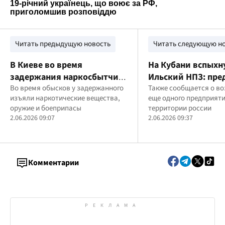
Читать предыдущую новость
Читать следующую н
В Киеве во время
На Кубани вспыхн
задержания наркосбытчик
Ильский НПЗ: пре
угрожал взорвать гранату:
Во время обысков у задержанного
обеспечивало то
Также сообщается о во
изъяли наркотические вещества,
еще одного предприяти
спецназовцы КОРД его
российские войск
оружие и боеприпасы
территории россии
разоружили
оккупированный 
2.06.2026 09:07
2.06.2026 09:37
Комментарии