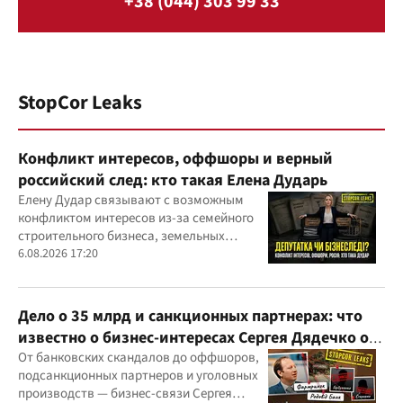
+38 (044) 303 99 33
StopCor Leaks
Конфликт интересов, оффшоры и верный
российский след: кто такая Елена Дударь
Елену Дудар связывают с возможным
конфликтом интересов из-за семейного
строительного бизнеса, земельных
скандалов, судебных дел
6.08.2026 17:20
Дело о 35 млрд и санкционных партнерах: что
известно о бизнес-интересах Сергея Дядечко от
"Родовид Банка" до "ФАРМАСЕЛ"
От банковских скандалов до оффшоров,
подсанкционных партнеров и уголовных
производств — бизнес-связи Сергея