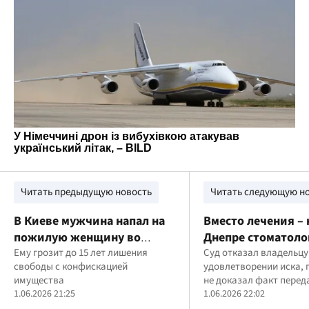
Читать предыдущую новость
Читать следующую н
В Киеве мужчина напал на
Вместо лечения – 
пожилую женщину во
Днепре стоматоло
время ремонта: применил
Ему грозит до 15 лет лишения
отсудить у пациен
Суд отказал владельцу
свободы с конфискацией
удовлетворении иска, 
нож и угрожал гранатой
тысячу гривен
имущества
не доказал факт перед
1.06.2026 21:25
пациентке
1.06.2026 22:02