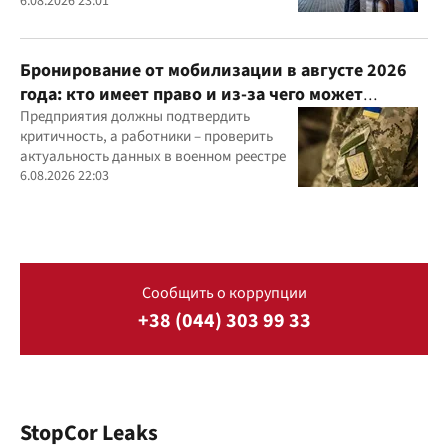
6.08.2026 23:01
Бронирование от мобилизации в августе 2026
года: кто имеет право и из-за чего может
отказать
Предприятия должны подтвердить
критичность, а работники – проверить
актуальность данных в военном реестре
6.08.2026 22:03
Сообщить о коррупции
+38 (044) 303 99 33
StopCor Leaks