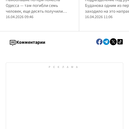
меньшей мере 11 погибших,
Буданов участвов
Одесса — там погибли семь
Буданова одним из пе
десятки раненых
спецоперациях на
человек, еще десять получили
заходило на это напра
ранения
16.04.2026 09:46
16.04.2026 11:06
Комментарии