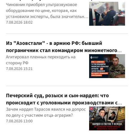
подозрение
Чиновник приобрел ультразвуковое
оборудование по цене, которая, как
установили эксперты, была значительно
выше рыночной
7.08.2026 18:02
Из "Азовстали" - в армию РФ: бывший
пограничник стал командиром минометного
расчета оккупантов
Агитировал пленных переходить на
сторону РФ
7.08.2026 15:21
Печерский суд, розыск и сын-нардеп: что
происходит с уголовными производствами с
участием агробарона Тарасова?
Зачем нардеп Тарасов явился на допрос
по делу с участием отца-агрария?
7.08.2026 13:00