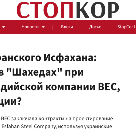
Новости
Блоги
Досье
StopCor 
ранского Исфахана:
в "Шахедах" при
За оградой
ндийской компании BEC,
События
Общ
ции?
 BEC заключала контракты на проектирование
Esfahan Steel Company, используя украинские