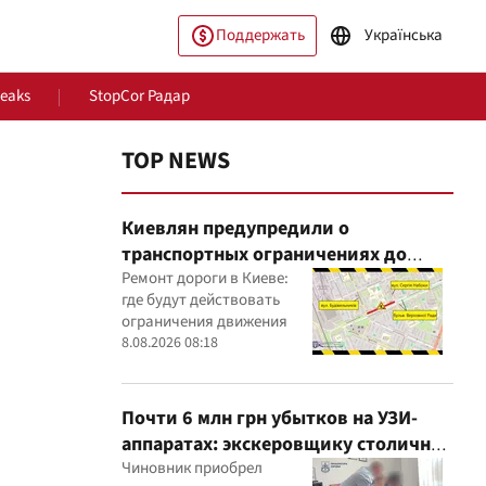
Поддержать
Українська
Leaks
StopCor Радар
TOP NEWS
Киевлян предупредили о
транспортных ограничениях до
конца августа
Ремонт дороги в Киеве:
где будут действовать
ограничения движения
ество
Мир
8.08.2026 08:18
Почти 6 млн грн убытков на УЗИ-
аппаратах: экскеровщику столичной
больницы объявили подозрение
Чиновник приобрел