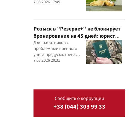
7.08.2026 17:45
Розыск в "Резерве+" не блокирует
бронирование на 45 дней: юрист
объяснил важный нюанс
Для работников с
проблемами военного
учета предусмотрена
специальная процедура
7.08.2026 20:31
бронирования сроком до
45 дней
Сообщить о коррупции
+38 (044) 303 99 33