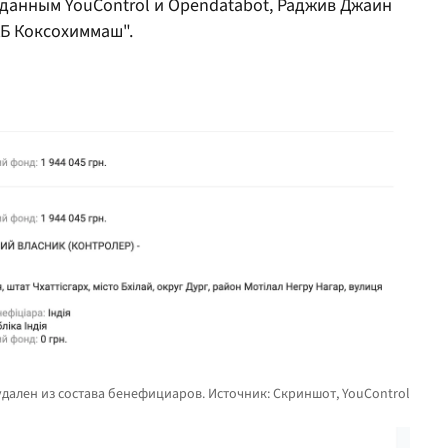
 данным YouControl и Opendatabot, Раджив Джаин
КБ Коксохиммаш".