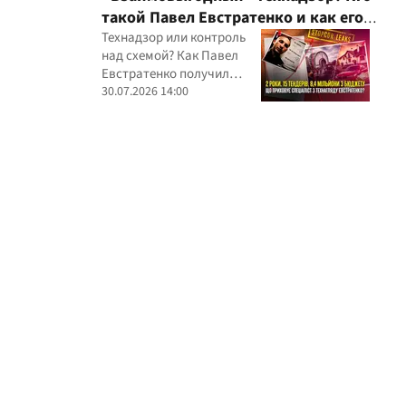
через Украину и несколько
такой Павел Евстратенко и как его
иностранных юрисдикций
ФЛП получил доступ к бюджетным
Технадзор или контроль
над схемой? Как Павел
миллионам?
Евстратенко получил
миллионные подряды
30.07.2026 14:00