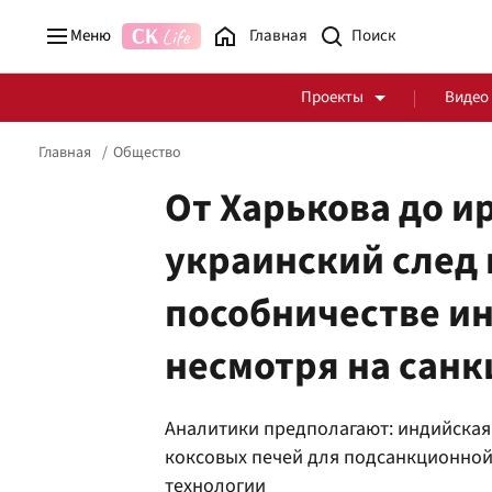
Меню
Главная
Проекты
Видео
Главная
Общество
От Харькова до и
украинский след 
Стоп Политической Коррупции
Честные закупки
пособничестве и
Политика
Здоровье
несмотря на санк
Аналитики предполагают: индийская
коксовых печей для подсанкционной 
технологии