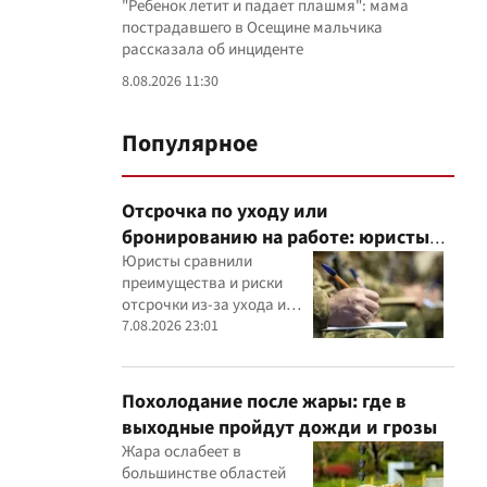
"Ребенок летит и падает плашмя": мама
пострадавшего в Осещине мальчика
рассказала об инциденте
8.08.2026 11:30
Популярное
Отсрочка по уходу или
бронированию на работе: юристы
объяснили, что надежнее
Юристы сравнили
преимущества и риски
отсрочки из-за ухода и
бронирования работника
7.08.2026 23:01
критически важным
предприятием
Похолодание после жары: где в
выходные пройдут дожди и грозы
Жара ослабеет в
большинстве областей