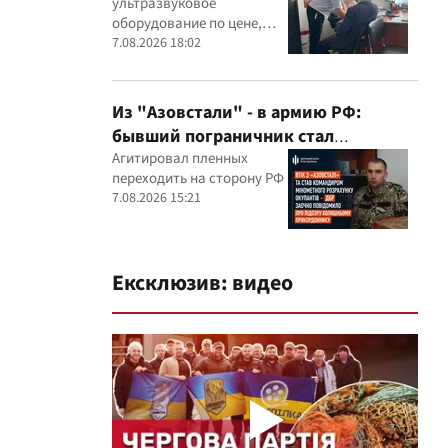
ультразвуковое
оборудование по цене,
которая, как установили
7.08.2026 18:02
эксперты, была
значительно выше
рыночной
Из "Азовстали" - в армию РФ:
бывший пограничник стал
командиром минометного расчета
Агитировал пленных
переходить на сторону РФ
оккупантов
7.08.2026 15:21
Ексклюзив: видео