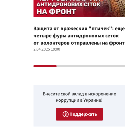
Защита от вражеских "птичек": еще
Про
четыре фуры антидроновых сеток
вол
от волонтеров отправлены на фронт
100
2.04.2025 19:00
12.02
Внесите свой вклад в искоренение
коррупции в Украине!
Поддержать