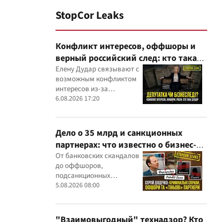
StopCor Leaks
Конфликт интересов, оффшоры и
верный российский след: кто такая
Елена Дударь
Елену Дудар связывают с
возможным конфликтом
интересов из-за
семейного строительного
6.08.2026 17:20
бизнеса, земельных
скандалов, судебных дел
Дело о 35 млрд и санкционных
партнерах: что известно о бизнес-
интересах Сергея Дядечко от
От банковских скандалов
до оффшоров,
"Родовид Банка" до "ФАРМАСЕЛ"
подсанкционных
партнеров и уголовных
5.08.2026 08:00
производств — бизнес-
связи Сергея Дядечко до
сих пор простираются
"Взаимовыгодный" технадзор? Кто