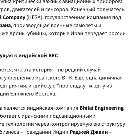
купка критически важных авиационных приборов:
ров, двигателей и сенсоров. Конечный получатель
l
Company
(HESA), государственная компания под
рана
, производящая военные самолеты и
те же дроны-убийцы, которые Иран передает россии
дущая к индийской BEC
ется, что эта история – не редкий случай
к укреплению иранского ВПК. Еще одна циничная
едприятия, индийскую "прокладку" и одну из
ций Ближнего Востока.
а является индийская компания
Bhilai
Engineering
работает с иранскими подсанкционными
ие технологии через контролируемую ею структуру
 бизнеса – гражданин Индии
Раджей
Джаин
–