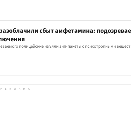
 разоблачили сбыт амфетамина: подозрева
ключения
реваемого полицейские изъяли зип-пакеты с психотропными вещес