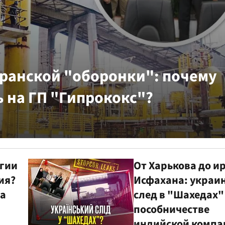
иранской "оборонки": почему
 на ГП "Гипрококс"?
огии
От Харькова до и
ия?
Исфахана: украи
ла
след в "Шахедах"
пособничестве
индийской компа