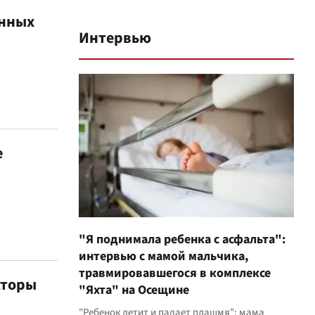
енных
Интервью
е
"Я поднимала ребенка с асфальта":
интервью с мамой мальчика,
травмировавшегося в комплексе
кторы
"Яхта" на Осещине
"Ребенок летит и падает плашмя": мама