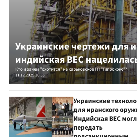
Украинские чертежи для 
индийская BEC нацелилась
Кто и зачем "охотится" на харьковское ГП "Гипрококс"?
11.12.2025 10:55
Украинские технол
для иранского оруж
Индийская BEC мог
передать
подсанкционным