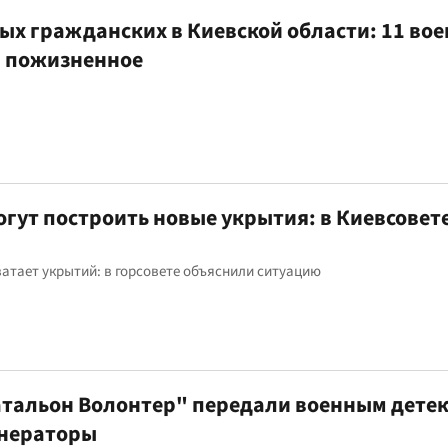
ых гражданских в Киевской области: 11 во
и пожизненное
огут построить новые укрытия: в Киевсовет
хватает укрытий: в горсовете объяснили ситуацию
атальон Волонтер" передали военным дете
генераторы