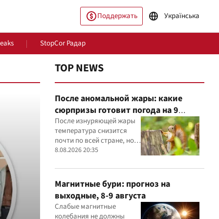
Поддержать
Українська
Leaks
StopCor Радар
TOP NEWS
После аномальной жары: какие
сюрпризы готовит погода на 9
августа
После изнуряющей жары
температура снизится
почти по всей стране, но
на юге еще будет до +30° и
8.08.2026 20:35
ество
Мир
выше
Магнитные бури: прогноз на
выходные, 8-9 августа
Слабые магнитные
колебания не должны