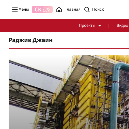
Меню
Главная
Проекты
Видео
Раджив Джаин
Стоп Политической Коррупции
Честные закупки
Политика
Здоровье