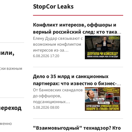
StopCor Leaks
Конфликт интересов, оффшоры и
верный российский след: кто такая
Елена Дударь
Елену Дудар связывают с
возможным конфликтом
интересов из-за
нили,
семейного строительного
6.08.2026 17:20
бизнеса, земельных
скандалов, судебных дел
ески важным
Дело о 35 млрд и санкционных
партнерах: что известно о бизнес-
интересах Сергея Дядечко от
От банковских скандалов
до оффшоров,
"Родовид Банка" до "ФАРМАСЕЛ"
подсанкционных
переход
партнеров и уголовных
5.08.2026 08:00
производств — бизнес-
связи Сергея Дядечко до
еменно
сих пор простираются
"Взаимовыгодный" технадзор? Кто
через Украину и несколько