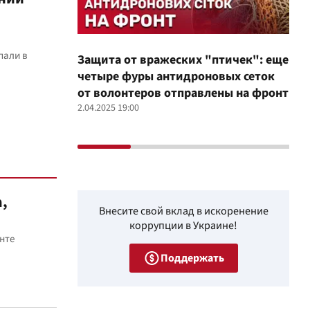
пали в
Защита от вражеских "птичек": еще
Про
четыре фуры антидроновых сеток
вол
от волонтеров отправлены на фронт
100
2.04.2025 19:00
12.02
,
Внесите свой вклад в искоренение
коррупции в Украине!
нте
Поддержать