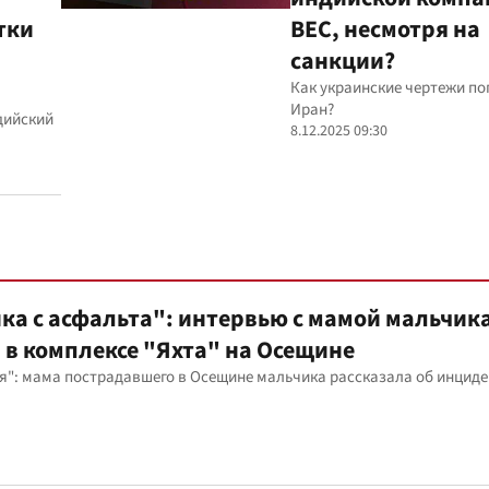
тки
BEC, несмотря на
санкции?
Как украинские чертежи по
Иран?
дийский
8.12.2025 09:30
ка с асфальта": интервью с мамой мальчика
в комплексе "Яхта" на Осещине
мя": мама пострадавшего в Осещине мальчика рассказала об инциде