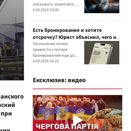
оказывать заметного
влияния на самочувствие
8.08.2026 18:00
большинства людей
Есть бронирование и хотите
отсрочку? Юрист объяснил, чего не
стоит делать
Увольнение может
привести к потере
бронирования еще до
оформления новой
8.08.2026 16:25
отсрочки
Ексклюзив: видео
ранского
нский
 при
нии