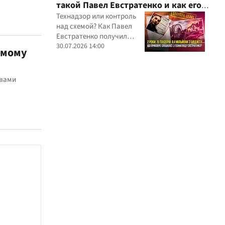
такой Павел Евстратенко и как его
иностранных юрисдикций
ФЛП получил доступ к бюджетным
Технадзор или контроль
над схемой? Как Павел
миллионам?
Евстратенко получил
миллионные подряды
30.07.2026 14:00
емому
твами