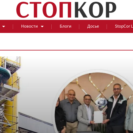
Новости
Блоги
Досье
StopCor 
За оградой
События
Общ