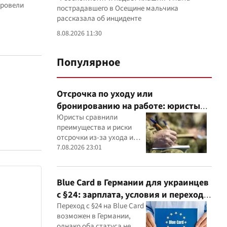
провели
пострадавшего в Осещине мальчика
рассказала об инциденте
8.08.2026 11:30
Популярное
Отсрочка по уходу или
бронированию на работе: юристы
объяснили, что надежнее
Юристы сравнили
преимущества и риски
отсрочки из-за ухода и
бронирования работника
7.08.2026 23:01
критически важным
предприятием
Blue Card в Германии для украинцев
с §24: зарплата, условия и переход в
2026 году
Переход с §24 на Blue Card
возможен в Германии,
однако оба статуса не