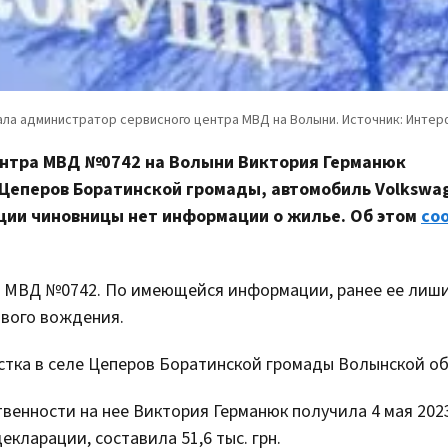
ентра МВД №0742 на Волыни Виктория Германюк
Цеперов Боратинской громады, автомобиль Volkswag
ации чиновницы нет информации о жилье. Об этом
со
 МВД №0742. По имеющейся информации, ранее ее лиши
звого вождения.
стка в селе Цеперов Боратинской громады Волынской об
твенности на нее Виктория Германюк получила 4 мая 2023
екларации, составила 51,6 тыс. грн.