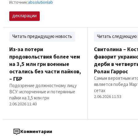
Источник:
absolutionlab
декларации
Читать предыдущую новость
Читать следующую 
Из-за потери
Свитолина – Кос
продовольствия более чем
фаворит украин
на 3,5 млн грн военные
дерби в четвер
остались без части пайков,
Ролан Гаррос
– ГБР
Самым вероятным ито
является победа Мар
Подозрение должностному лицу
сетах
ВСУ: испорченные и потерянные
2.06.2026 11:53
пайки на 3,5 млн грн
2.06.2026 11:40
Комментарии