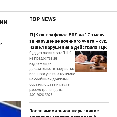
TOP NEWS
ции
Чест
ТЦК оштрафовал ВПЛ на 17 тысяч
за нарушение военного учета – суд
е
нашел нарушения в действиях ТЦК
Суд установил, что ТЦК
Здор
не предоставил
надлежащих
доказательств нарушения
военного учета, а мужчине
не сообщили должным
образом о дате и месте
рассмотрения дела
8.08.2026 22:25
После аномальной жары: какие