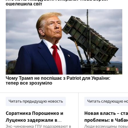
Читать предыдущую новость
Читать следующую н
Соратника Порошенко и
Новая власть – ст
Луценко задержали в
проблемы: в Чаба
Польше: его подозревают в
Экс-чиновника ГПУ подозревают в
нарастает недовол
Люди возмущены пов