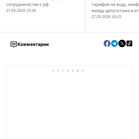
сотрудничестве с рф
тарифов на воду, кон
шпионаже в пользу рф, –
Моя Киевщина
27.05.2026 15:30
между депутатами и о
медиа
заметных результатов
27.05.2026 16:15
руководства громады
Комментарии