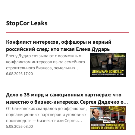
StopCor Leaks
Конфликт интересов, оффшоры и верный
российский след: кто такая Елена Дударь
Елену Дудар связывают с возможным
конфликтом интересов из-за семейного
строительного бизнеса, земельных
скандалов, судебных дел
6.08.2026 17:20
Дело о 35 млрд и санкционных партнерах: что
известно о бизнес-интересах Сергея Дядечко от
"Родовид Банка" до "ФАРМАСЕЛ"
От банковских скандалов до оффшоров,
подсанкционных партнеров и уголовных
производств — бизнес-связи Сергея
Дядечко до сих пор простираются через
5.08.2026 08:00
Украину и несколько иностранных