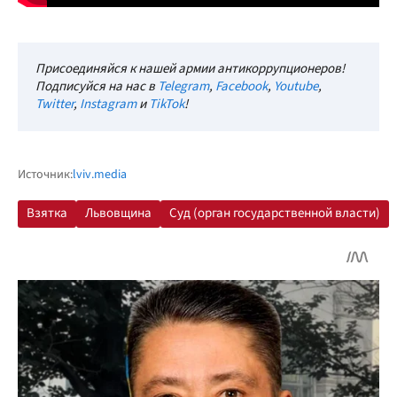
Присоединяйся к нашей армии антикоррупционеров!
Подписуйся на нас в
Telegram
,
Facebook
,
Youtube
,
Twitter
,
Instagram
и
TikTok
!
Источник:
lviv.media
Взятка
Львовщина
Суд (орган государственной власти)