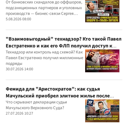
"Родовид Банка" до "ФАРМАСЕЛ"
От банковских скандалов до оффшоров,
подсанкционных партнеров и уголовных
производств — бизнес-связи Сергея
Дядечко до сих пор простираются через
5.08.2026 08:00
Украину и несколько иностранных
юрисдикций
"Взаимовыгодный" технадзор? Кто такой Павел
Евстратенко и как его ФЛП получил доступ к
бюджетным миллионам?
Технадзор или контроль над схемой? Как
Павел Евстратенко получил миллионные
подряды
30.07.2026 14:00
Фемида для "Аристократов": как судья
Мачульский приобрел элитное жилье после
вердикта в пользу застройщика?
Что скрывают декларации судьи
Мачульского Верховного Суда?
27.07.2026 10:27