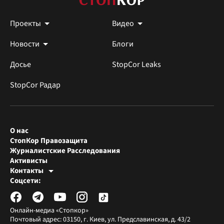
Проекты
Видео
Новости
Блоги
Досье
StopCor Leaks
StopCor Радар
О нас
СтопКор Правозащита
Журналистские Расследования
Активисты
Контакты
Редакция СтопКора
Соцсети:
[email protected]
Журналисты-расследователи
[email protected]
Онлайн-медиа «Стопкор»
Почтовый адрес: 03150, г. Киев, ул. Предславинская, д. 43/2