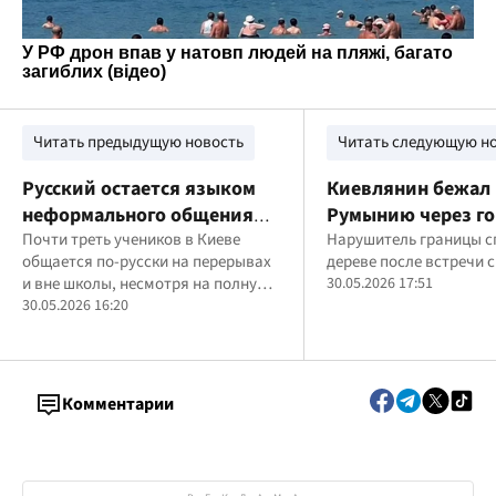
Читать предыдущую новость
Читать следующую н
Русский остается языком
Киевлянин бежал 
неформального общения
Румынию через го
молодежи, – опрос
Почти треть учеников в Киеве
наткнулся на мед
Нарушитель границы с
общается по-русски на перерывах
дереве после встречи 
Киевсовета
и вне школы, несмотря на полную
30.05.2026 17:51
украиноязычность уроков
30.05.2026 16:20
Комментарии