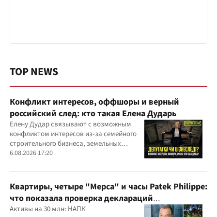
TOP NEWS
Конфликт интересов, оффшоры и верный
российский след: кто такая Елена Дударь
Елену Дудар связывают с возможным
конфликтом интересов из-за семейного
строительного бизнеса, земельных
скандалов, судебных дел
6.08.2026 17:20
Квартиры, четыре "Мерса" и часы Patek Philippe:
что показала проверка деклараций
руководителя детского кардиоцентра
Активы на 30 млн: НАПК