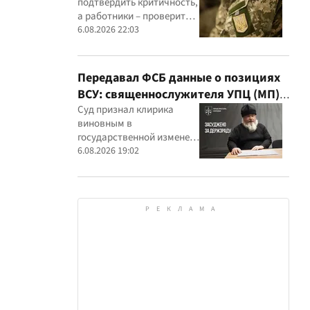
подтвердить критичность,
а работники – проверить
актуальность данных в
6.08.2026 22:03
военном реестре
Передавал ФСБ данные о позициях
ВСУ: священнослужителя УПЦ (МП)
приговорили к 15 годам
Суд признал клирика
виновным в
государственной измене и
постановил конфисковать
6.08.2026 19:02
его имущество