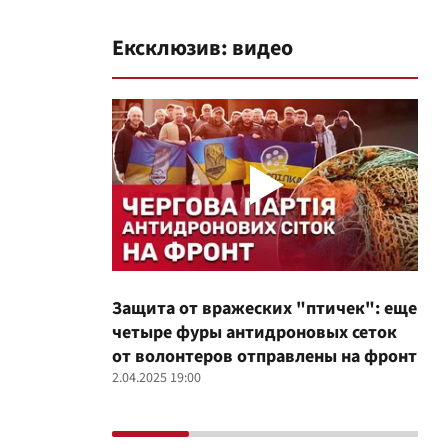
Ексклюзив: видео
Защита от вражеских "птичек": еще
Про
четыре фуры антидроновых сеток
вол
от волонтеров отправлены на фронт
100
2.04.2025 19:00
12.02