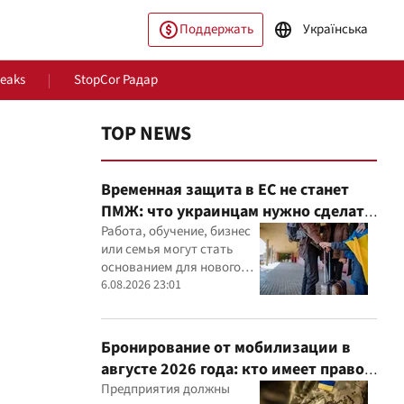
Поддержать
Українська
Leaks
StopCor Радар
TOP NEWS
Временная защита в ЕС не станет
ПМЖ: что украинцам нужно сделать
до 2028 года
Работа, обучение, бизнес
или семья могут стать
основанием для нового
ество
Мир
статуса в ЕС
6.08.2026 23:01
Бронирование от мобилизации в
августе 2026 года: кто имеет право
и из-за чего может отказать
Предприятия должны