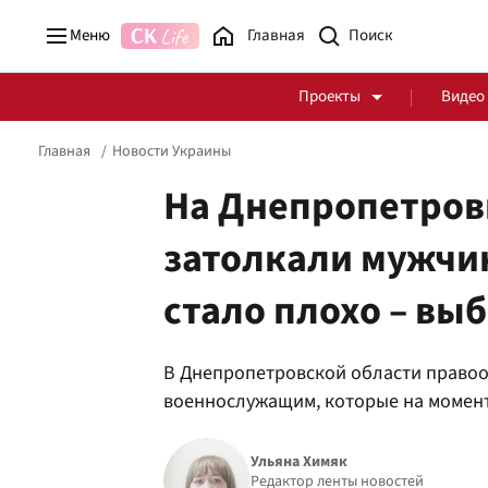
Меню
Главная
Проекты
Видео
Главная
Новости Украины
На Днепропетров
затолкали мужчину
Стоп Политической Коррупции
Честные закупки
стало плохо – вы
Политика
Здоровье
В Днепропетровской области право
военнослужащим, которые на момент
Ульяна Химяк
Редактор ленты новостей