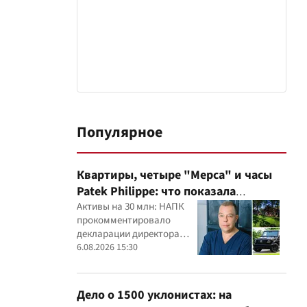
Популярное
Квартиры, четыре "Мерса" и часы
Patek Philippe: что показала
проверка деклараций руководителя
Активы на 30 млн: НАПК
прокомментировало
детского кардиоцентра
декларации директора
Маньковского и что говорит НАПК?
кардиоцентра Георгия
6.08.2026 15:30
Маньковского
Дело о 1500 уклонистах: на