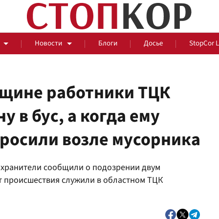
Новости
Блоги
Досье
StopCor 
щине работники ТЦК
 в бус, а когда ему
За оградой
бросили возле мусорника
События
Общ
охранители сообщили о подозрении двум
 происшествия служили в областном ТЦК