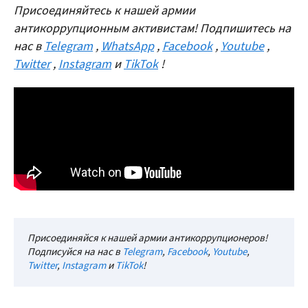
Присоединяйтесь к нашей армии
антикоррупционным активистам! Подпишитесь на
нас в
Telegram
,
WhatsApp
,
Facebook
,
Youtube
,
Twitter
,
Instagram
и
TikTok
!
Присоединяйся к нашей армии антикоррупционеров!
Подписуйся на нас в
Telegram
,
Facebook
,
Youtube
,
Twitter
,
Instagram
и
TikTok
!