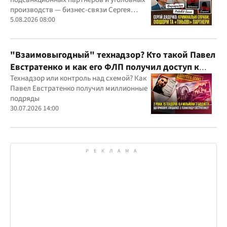
производств — бизнес-связи Сергея
Дядечко до сих пор простираются через
5.08.2026 08:00
Украину и несколько иностранных
юрисдикций
"Взаимовыгодный" технадзор? Кто такой Павел
Евстратенко и как его ФЛП получил доступ к
бюджетным миллионам?
Технадзор или контроль над схемой? Как
Павел Евстратенко получил миллионные
подряды
30.07.2026 14:00