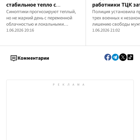
стабильное тепло с
работники ТЦК за
локальными осадками
Синоптики прогнозируют теплый,
мужчину в бус, а 
Полиция установила п
но не жаркий день с переменной
трех военных к незако
стало плохо – вы
облачностью и локальными
лишению свободы муж
возле мусорника
осадками.
1.06.2026 20:16
1.06.2026 21:02
Комментарии