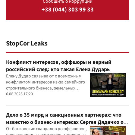
Сообщить о коррупции
+38 (044) 303 99 33
StopCor Leaks
Конфликт интересов, оффшоры и верный
российский след: кто такая Елена Дударь
Елену Дудар связывают с возможным
конфликтом интересов из-за семейного
строительного бизнеса, земельных
скандалов, судебных дел
6.08.2026 17:20
Дело о 35 млрд и санкционных партнерах: что
известно о бизнес-интересах Сергея Дядечко от
"Родовид Банка" до "ФАРМАСЕЛ"
От банковских скандалов до оффшоров,
подсанкционных партнеров и уголовных