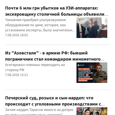
Почти 6 млн грн убытков на УЗИ-аппаратах:
экскеровщику столичной больницы объявили
подозрение
Чиновник приобрел ультразвуковое
оборудование по цене, которая, как
установили эксперты, была значительно
выше рыночной
7.08.2026 18:02
Из "Азовстали" - в армию РФ: бывший
пограничник стал командиром минометного
расчета оккупантов
Агитировал пленных переходить на
сторону РФ
7.08.2026 15:21
Печерский суд, розыск и сын-нардеп: что
происходит с уголовными производствами с
участием агробарона Тарасова?
Зачем нардеп Тарасов явился на допрос
по делу с участием отца-агрария?