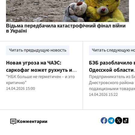
Читать предыдущую новость
Читать следующую н
Новая угроза на ЧАЭС:
БЭБ разоблачило 
саркофаг может рухнуть и
Одесской области
накрыть радиацией
"НБК больше не герметичен – и это
предпринимателя
Предприниматель из Б
критично"
Днестровского района
соседние города
реализовавшего
14.04.2026 15:00
подакцизными товарам
нелегальный алко
лицензии и акцизных 
14.04.2026 15:22
табак
Комментарии