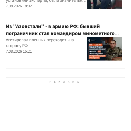
установили эксперты, была значительно
выше рыночной
7.08.2026 18:02
Из "Азовстали" - в армию РФ: бывший
пограничник стал командиром минометного
расчета оккупантов
Агитировал пленных переходить на
сторону РФ
7.08.2026 15:21