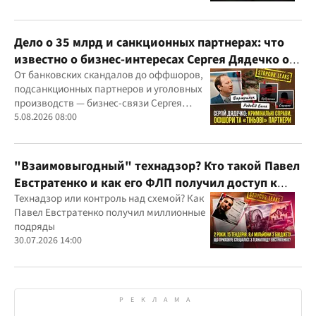
Дело о 35 млрд и санкционных партнерах: что
известно о бизнес-интересах Сергея Дядечко от
"Родовид Банка" до "ФАРМАСЕЛ"
От банковских скандалов до оффшоров,
подсанкционных партнеров и уголовных
производств — бизнес-связи Сергея
Дядечко до сих пор простираются через
5.08.2026 08:00
Украину и несколько иностранных
юрисдикций
"Взаимовыгодный" технадзор? Кто такой Павел
Евстратенко и как его ФЛП получил доступ к
бюджетным миллионам?
Технадзор или контроль над схемой? Как
Павел Евстратенко получил миллионные
подряды
30.07.2026 14:00