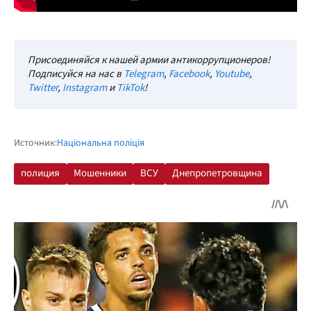
Присоединяйся к нашей армии антикоррупционеров!
Подписуйся на нас в
Telegram
,
Facebook
,
Youtube
,
Twitter
,
Instagram
и
TikTok
!
Источник:
Національна поліція
полиция
Мошенники
ВСУ
Днепропетровщина