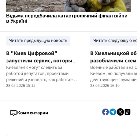
Читать предыдущую новость
Читать следующую н
В "Киев Цифровой"
В Хмельницкой об
запустили сервис, который
разоблачили схем
покажет все о вашем
Киевляне смогут следить за
фиктивной служб
Военные работали на 
работой депутатов, проектами
Киевом, но получали 
депутате
военные получал
решений и узнавать, как работает
действующие служащи
зарплаты, работая
городской совет
28.05.2026 15:15
28.05.2026 16:10
Комментарии