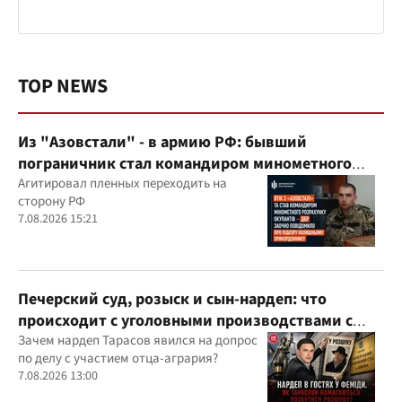
TOP NEWS
Из "Азовстали" - в армию РФ: бывший
пограничник стал командиром минометного
расчета оккупантов
Агитировал пленных переходить на
сторону РФ
7.08.2026 15:21
Печерский суд, розыск и сын-нардеп: что
происходит с уголовными производствами с
участием агробарона Тарасова?
Зачем нардеп Тарасов явился на допрос
по делу с участием отца-агрария?
7.08.2026 13:00