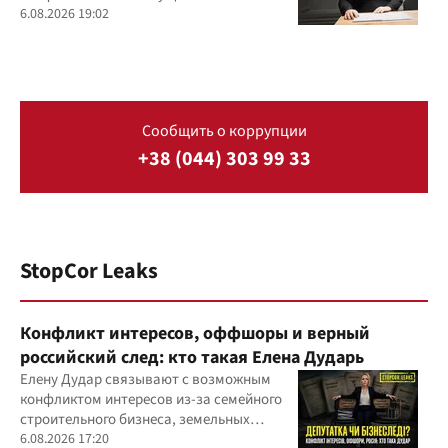
6.08.2026 19:02
Сообщить о коррупции
+38 (044) 303 99 33
StopCor Leaks
Конфликт интересов, оффшоры и верный
российский след: кто такая Елена Дударь
Елену Дудар связывают с возможным
конфликтом интересов из-за семейного
строительного бизнеса, земельных
скандалов, судебных дел
6.08.2026 17:20