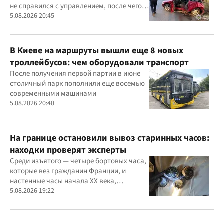
не справился с управлением, после чего
автомобиль врезался в дерево
5.08.2026 20:45
В Киеве на маршруты вышли еще 8 новых
троллейбусов: чем оборудовали транспорт
После получения первой партии в июне
столичный парк пополнили еще восемью
современными машинами
5.08.2026 20:40
На границе остановили вывоз старинных часов:
находки проверят эксперты
Среди изъятого — четыре бортовых часа,
которые вез гражданин Франции, и
настенные часы начала ХХ века,
найденные в автомобиле украинца
5.08.2026 19:22