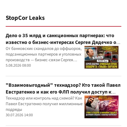
StopCor Leaks
Дело о 35 млрд и санкционных партнерах: что
известно о бизнес-интересах Сергея Дядечко от
"Родовид Банка" до "ФАРМАСЕЛ"
От банковских скандалов до оффшоров,
подсанкционных партнеров и уголовных
производств — бизнес-связи Сергея
Дядечко до сих пор простираются через
5.08.2026 08:00
Украину и несколько иностранных
юрисдикций
"Взаимовыгодный" технадзор? Кто такой Павел
Евстратенко и как его ФЛП получил доступ к
бюджетным миллионам?
Технадзор или контроль над схемой? Как
Павел Евстратенко получил миллионные
подряды
30.07.2026 14:00