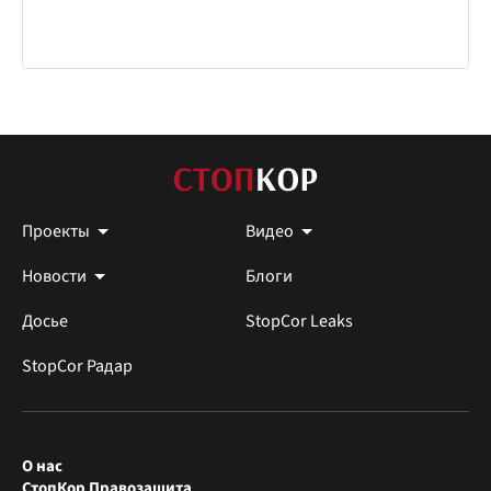
Проекты
Видео
Новости
Блоги
Досье
StopCor Leaks
StopCor Радар
О нас
СтопКор Правозащита