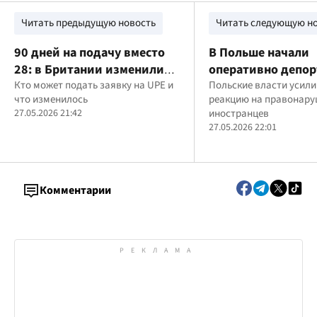
Читать предыдущую новость
Читать следующую н
90 дней на подачу вместо
В Польше начали
28: в Британии изменили
оперативно депор
правила продления виз для
Кто может подать заявку на UPE и
украинцев за нар
Польские власти усил
что изменилось
реакцию на правонару
украинцев
ПДД: что известно
27.05.2026 21:42
иностранцев
случае
27.05.2026 22:01
Комментарии