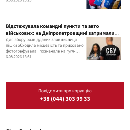
6.08.2026 13:23
Відстежувала командні пункти та авто
військових: на Дніпропетровщині затримали
агентку ФСБ
Для збору розвідданих зловмисниця
пішки обходила місцевість та приховано
фотографувала і позначала на гугл-
картах об’єкти
6.08.2026 13:51
Повідомити про корупцію
+38 (044) 303 99 33