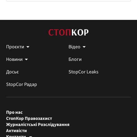
Проєкти
Відео
Новини
Блоги
Досьє
StopCor Leaks
StopCor Радар
Про нас
СтопКор Правозахист
Журналістські Розслідування
Активісти
Контакти