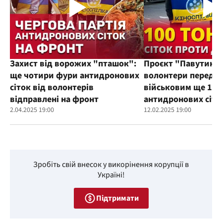
Захист від ворожих "пташок":
Проєкт "Павутиння
ще чотири фури антидронових
волонтери переда
сіток від волонтерів
військовим ще 100
відправлені на фронт
антидронових сіто
2.04.2025 19:00
12.02.2025 19:00
Зробіть свій внесок у викорінення корупції в
Україні!
Підтримати