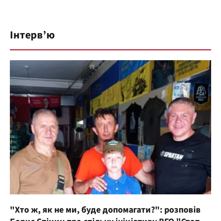
Інтерв’ю
"Хто ж, як не ми, буде допомагати?": розповів