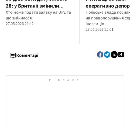
28: у Британії змінили
оперативно депор
правила продовження віз
Хто може подати заявку на UPE та
українців за пору
Польська влада посил
що змінилося
на правопорушення се
для українців
ПДР: що відомо п
27.05.2026 21:42
іноземців
випадок
27.05.2026 22:01
Коментарі