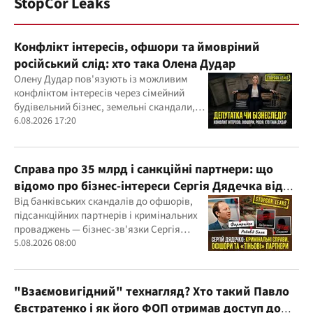
StopCor Leaks
Конфлікт інтересів, офшори та ймовріний
російський слід: хто така Олена Дудар
Олену Дудар пов'язують із можливим
конфліктом інтересів через сімейний
будівельний бізнес, земельні скандали,
судові справи
6.08.2026 17:20
Справа про 35 млрд і санкційні партнери: що
відомо про бізнес-інтереси Сергія Дядечка від
"Родовід Банку" до "ФАРМАСЕЛ"
Від банківських скандалів до офшорів,
підсанкційних партнерів і кримінальних
проваджень — бізнес-зв'язки Сергія
Дядечка й досі простягаються через
5.08.2026 08:00
Україну та кілька іноземних юрисдикцій
"Взаємовигідний" технагляд? Хто такий Павло
Євстратенко і як його ФОП отримав доступ до