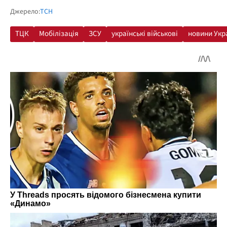
Джерело:
ТСН
ТЦК
Мобілізація
ЗСУ
українські військові
новини Укр