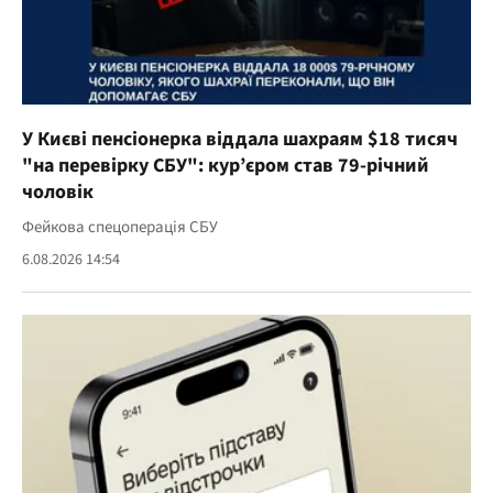
У Києві пенсіонерка віддала шахраям $18 тисяч
"на перевірку СБУ": кур’єром став 79-річний
чоловік
Фейкова спецоперація СБУ
6.08.2026 14:54