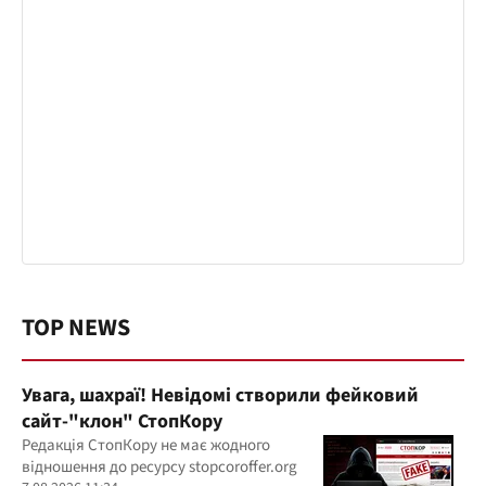
TOP NEWS
Увага, шахраї! Невідомі створили фейковий
сайт-"клон" СтопКору
Редакція СтопКору не має жодного
відношення до ресурсу stopcoroffer.org