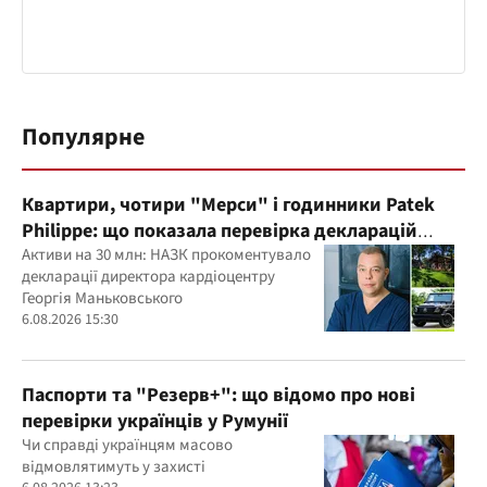
Популярне
Квартири, чотири "Мерси" і годинники Patek
Philippe: що показала перевірка декларацій
керівника дитячого кардіоцентру
Активи на 30 млн: НАЗК прокоментувало
декларації директора кардіоцентру
Маньковського і що каже НАЗК?
Георгія Маньковського
6.08.2026 15:30
Паспорти та "Резерв+": що відомо про нові
перевірки українців у Румунії
Чи справді українцям масово
відмовлятимуть у захисті