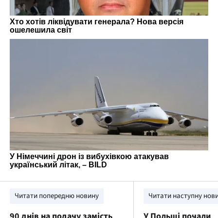
Читати попередню новину
Читати наступну нов
90 днів на подачу замість
У Польщі почали