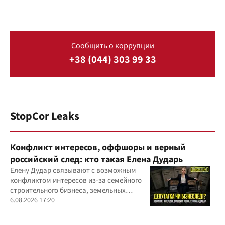
Сообщить о коррупции
+38 (044) 303 99 33
StopCor Leaks
Конфликт интересов, оффшоры и верный
российский след: кто такая Елена Дударь
Елену Дудар связывают с возможным
конфликтом интересов из-за семейного
строительного бизнеса, земельных
скандалов, судебных дел
6.08.2026 17:20