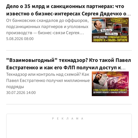
Дело о 35 млрд и санкционных партнерах: что
известно о бизнес-интересах Сергея Дядечко от
"Родовид Банка" до "ФАРМАСЕЛ"
От банковских скандалов до оффшоров,
подсанкционных партнеров и уголовных
производств — бизнес-связи Сергея
Дядечко до сих пор простираются через
5.08.2026 08:00
Украину и несколько иностранных
юрисдикций
"Взаимовыгодный" технадзор? Кто такой Павел
Евстратенко и как его ФЛП получил доступ к
бюджетным миллионам?
Технадзор или контроль над схемой? Как
Павел Евстратенко получил миллионные
подряды
30.07.2026 14:00