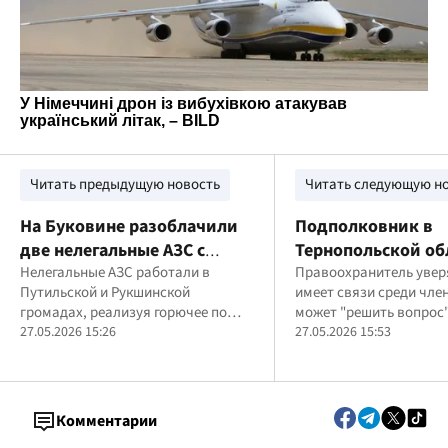
Читать предыдущую новость
Читать следующую н
На Буковине разоблачили
Подполковник в
две нелегальные АЗС с
Тернопольской об
суррогатным дизтопливом
Нелегальные АЗС работали в
"торговал" ВЛК: з
Правоохранитель увер
Путильской и Рукшинской
имеет связи среди чле
на более миллиона гривен
тысяч обещал пер
громадах, реализуя горючее по
может "решить вопрос"
военного в тыл
ценам ниже рыночных
27.05.2026 15:26
военного
27.05.2026 15:53
Комментарии