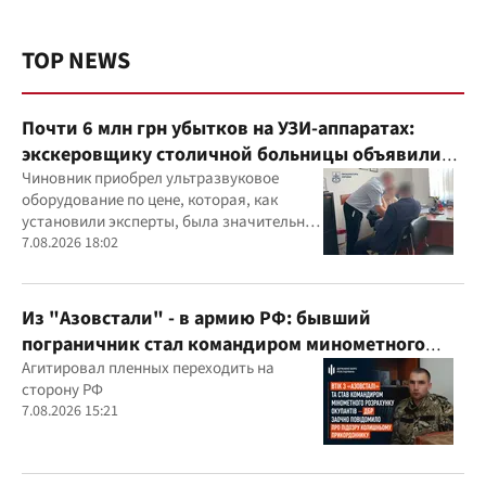
TOP NEWS
Почти 6 млн грн убытков на УЗИ-аппаратах:
экскеровщику столичной больницы объявили
подозрение
Чиновник приобрел ультразвуковое
оборудование по цене, которая, как
установили эксперты, была значительно
выше рыночной
7.08.2026 18:02
Из "Азовстали" - в армию РФ: бывший
пограничник стал командиром минометного
расчета оккупантов
Агитировал пленных переходить на
сторону РФ
7.08.2026 15:21