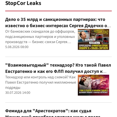
StopCor Leaks
Дело о 35 млрд и санкционных партнерах: что
известно о бизнес-интересах Сергея Дядечко от
"Родовид Банка" до "ФАРМАСЕЛ"
От банковских скандалов до оффшоров,
подсанкционных партнеров и уголовных
производств — бизнес-связи Сергея
Дядечко до сих пор простираются через
5.08.2026 08:00
Украину и несколько иностранных
юрисдикций
"Взаимовыгодный" технадзор? Кто такой Павел
Евстратенко и как его ФЛП получил доступ к
бюджетным миллионам?
Технадзор или контроль над схемой? Как
Павел Евстратенко получил миллионные
подряды
30.07.2026 14:00
Фемида для "Аристократов": как судья