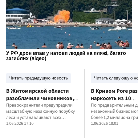
Читать предыдущую новость
Читать следующую н
В Житомирской области
В Кривом Роге ра
разоблачили чиновников,
наркосеть из 10
которые готовили
Правоохранители предупредили
участников: нарк
По предварительным 
масштабную незаконную порубку
незаконный бизнес мог
незаконную вырубку почти
продавали через
леса и устанавливают всех
более 1,2 миллиона гр
200 сосен
"закладки"
причастных к схеме
1.06.2026 17:10
прибыли
1.06.2026 18:01