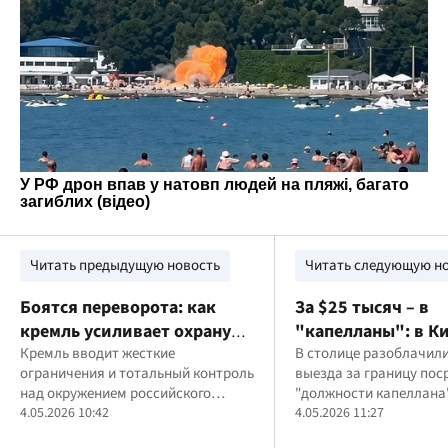
Читать предыдущую новость
Читать следующую н
Боятся переворота: как
За $25 тысяч – в
кремль усиливает охрану
"капелланы": в К
путина и вводит тотальный
Кремль вводит жесткие
разоблачили схем
В столице разоблачили
ограничения и тотальный контроль
выезда за границу пос
контроль
бронирования дл
над окружением российского
"должности капеллана
уклонения от мо
диктатора из-за опасений
4.05.2026 10:42
4.05.2026 11:27
внутренних угроз