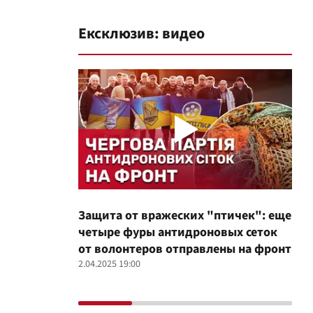
Ексклюзив: видео
Защита от вражеских "птичек": еще
Про
четыре фуры антидроновых сеток
вол
от волонтеров отправлены на фронт
100
2.04.2025 19:00
12.02