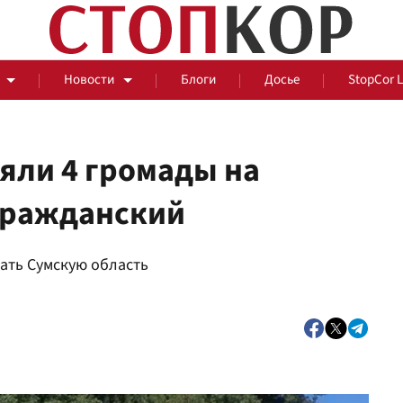
Новости
Блоги
Досье
StopCor 
яли 4 громады на
гражданский
За оградой
ать Сумскую область
События
Общ