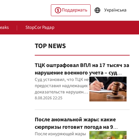
Поддержать
Українська
Leaks
StopCor Радар
TOP NEWS
ТЦК оштрафовал ВПЛ на 17 тысяч за
нарушение военного учета – суд
нашел нарушения в действиях ТЦК
Суд установил, что ТЦК не
предоставил надлежащих
доказательств нарушения
ество
Мир
военного учета, а мужчине
8.08.2026 22:25
не сообщили должным
образом о дате и месте
рассмотрения дела
После аномальной жары: какие
сюрпризы готовит погода на 9
августа
После изнуряющей жары