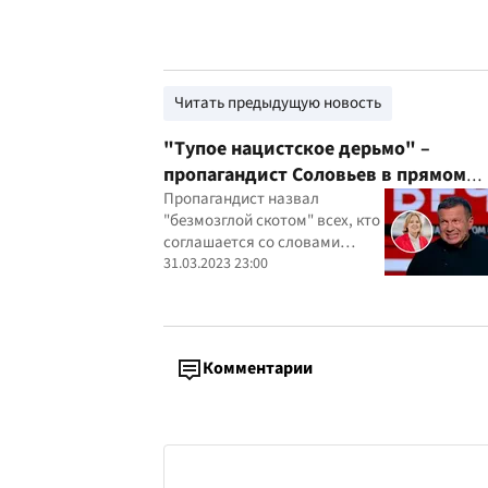
Читать предыдущую новость
"Тупое нацистское дерьмо" –
пропагандист Соловьев в прямом
эфире о главе немецкого Бундестаг
Пропагандист назвал
"безмозглой скотом" всех, кто
соглашается со словами
Бербель Бас
31.03.2023 23:00
Комментарии