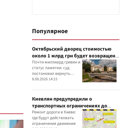
Популярное
Октябрьский дворец стоимостью
около 1 млрд грн будет возвращен
государству: суд удовлетворил иск
Почти миллиард гривен и
статус памятки: суд
прокуратуры
постановил вернуть
государству Жовтневый
8.08.2026 14:15
дворец
Киевлян предупредили о
транспортных ограничениях до
конца августа
Ремонт дороги в Киеве:
где будут действовать
ограничения движения