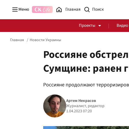
Меню
Главная
Проекты
Видео
Главная
Новости Украины
Россияне обстрел
Сумщине: ранен 
Стоп Политической Коррупции
Честные закупки
Россияне продолжают терроризиров
Политика
Здоровье
Артем Некрасов
Журналист, редактор
1.04.2023 07:20