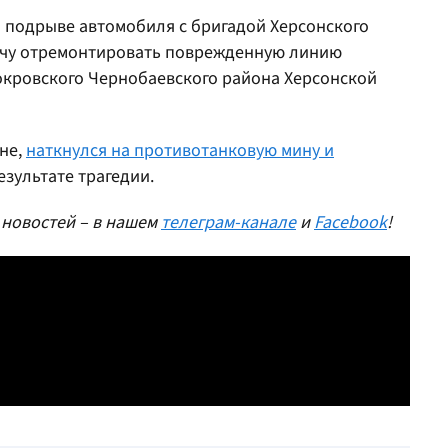
о подрыве автомобиля с бригадой Херсонского
ачу отремонтировать поврежденную линию
окровского Чернобаевского района Херсонской
не,
наткнулся на противотанковую мину и
езультате трагедии.
 новостей – в нашем
телеграм-канале
и
Facebook
!