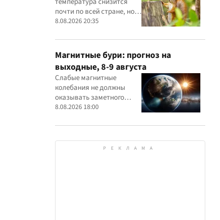
температура снизится
почти по всей стране, но
на юге еще будет до +30° и
8.08.2026 20:35
выше
Магнитные бури: прогноз на
выходные, 8-9 августа
Слабые магнитные
колебания не должны
оказывать заметного
влияния на самочувствие
8.08.2026 18:00
большинства людей