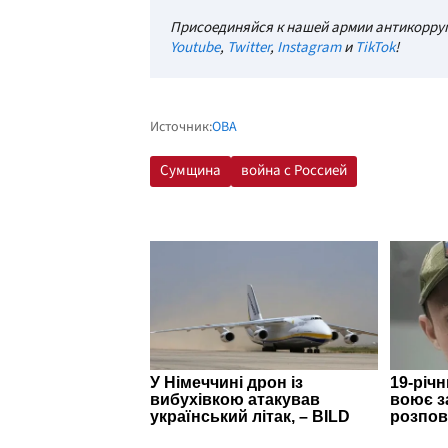
Присоединяйся к нашей армии антикорруп
Youtube
,
Twitter
,
Instagram
и
TikTok
!
Источник:
ОВА
Сумщина
война с Россией