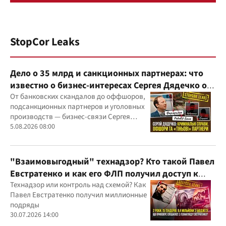
StopCor Leaks
Дело о 35 млрд и санкционных партнерах: что
известно о бизнес-интересах Сергея Дядечко от
"Родовид Банка" до "ФАРМАСЕЛ"
От банковских скандалов до оффшоров,
подсанкционных партнеров и уголовных
производств — бизнес-связи Сергея
Дядечко до сих пор простираются через
5.08.2026 08:00
Украину и несколько иностранных
юрисдикций
"Взаимовыгодный" технадзор? Кто такой Павел
Евстратенко и как его ФЛП получил доступ к
бюджетным миллионам?
Технадзор или контроль над схемой? Как
Павел Евстратенко получил миллионные
подряды
30.07.2026 14:00