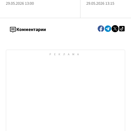
29.05.2026 13:00
задания, штурмовые д
29.05.2026 13:15
пленных и уничтожени
противника
Комментарии