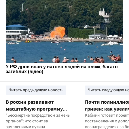
Читать предыдущую новость
Читать следующую н
В россии развивают
Почти полмиллио
масштабную программу
гривен: как увели
исследования долголетия,
"Бессмертие посредством замены
зарплаты военных
Кабмин готовит проект
органов": что стоит за
постановления о допо
– WSJ
реформы армии
заявлениями путина
вознаграждениях за б