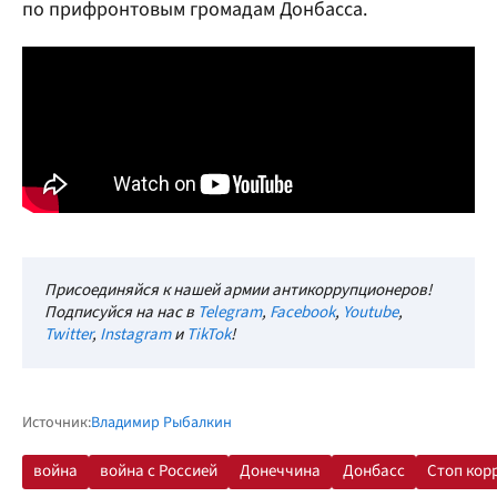
по прифронтовым громадам Донбасса.
Присоединяйся к нашей армии антикоррупционеров!
Подписуйся на нас в
Telegram
,
Facebook
,
Youtube
,
Twitter
,
Instagram
и
TikTok
!
Источник:
Владимир Рыбалкин
война
война с Россией
Донеччина
Донбасс
Стоп кор