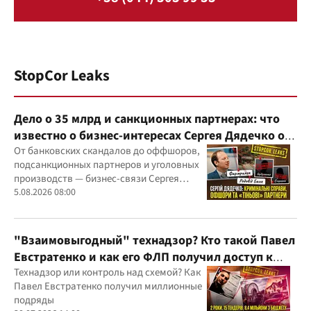
StopCor Leaks
Дело о 35 млрд и санкционных партнерах: что
известно о бизнес-интересах Сергея Дядечко от
"Родовид Банка" до "ФАРМАСЕЛ"
От банковских скандалов до оффшоров,
подсанкционных партнеров и уголовных
производств — бизнес-связи Сергея
Дядечко до сих пор простираются через
5.08.2026 08:00
Украину и несколько иностранных
юрисдикций
"Взаимовыгодный" технадзор? Кто такой Павел
Евстратенко и как его ФЛП получил доступ к
бюджетным миллионам?
Технадзор или контроль над схемой? Как
Павел Евстратенко получил миллионные
подряды