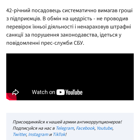
42-річний посадовець систематично вимагав гроші
з підприємців. В обмін на щедрість - не проводив
перевірок їхньої діяльності і ненараховув штрафні
санкції за порушення законодавства, ідеться у
повідомленні прес-служби СБУ.
Присоединяйся к нашей армии антикоррупционеров!
Подписуйся на нас в
Telegram
,
Facebook
,
Youtube
,
Twitter
,
Instagram
и
TikTok
!