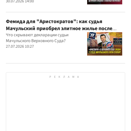
30.07.2026 14:00
Фемида для "Аристократов": как судья
Мачульский приобрел элитное жилье после
вердикта в пользу застройщика?
Что скрывают декларации судьи
Мачульского Верховного Суда?
27.07.2026 10:27