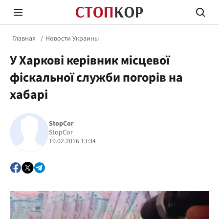
Главная
Новости Украины
У Харкові керівник місцевої
фіскальної служби погорів на
хабарі
Стоп Политической Коррупции
Честн
StopCor
StopCor
19.02.2016 13:34
Политика
Здор