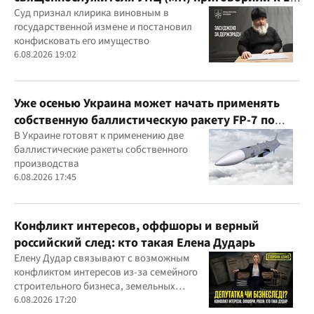
годам
Суд признал клирика виновным в
государственной измене и постановил
конфисковать его имущество
6.08.2026 19:02
Уже осенью Украина может начать применять
собственную баллистическую ракету FP-7 по
вражеским целям
В Украине готовят к применению две
баллистические ракеты собственного
производства
6.08.2026 17:45
Конфликт интересов, оффшоры и верный
российский след: кто такая Елена Дударь
Елену Дудар связывают с возможным
конфликтом интересов из-за семейного
строительного бизнеса, земельных
скандалов, судебных дел
6.08.2026 17:20