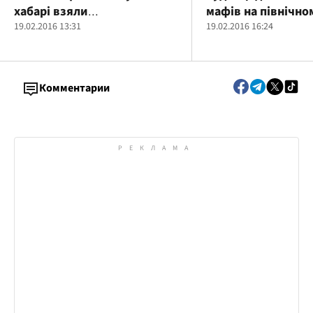
хабарі взяли
мафів на північно
судмедексперта
19.02.2016 13:31
кладовищі затягу
19.02.2016 16:24
Комментарии