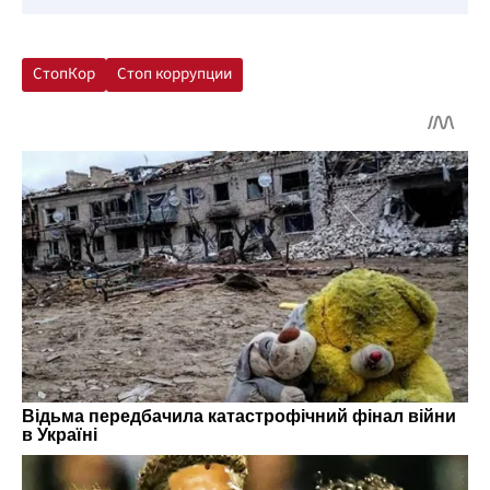
СтопКор
Стоп коррупции