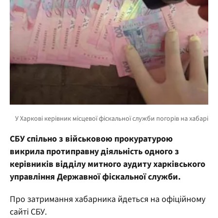
СБУ спільно з військовою прокуратурою
викрила протиправну діяльність одного з
керівників відділу митного аудиту харківського
управління Державної фіскальної служби.
Про затримання хабарника йдеться на офіційному
сайті СБУ.