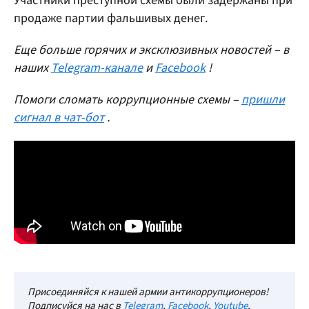
Участники преступной схемы были задержаны при
продаже партии фальшивых денег.
Еще больше горячих и эксклюзивных новостей – в
наших
Telegram-канале
и
Facebook
!
Помоги сломать коррупционные схемы –
пришли
сигнал в чат-бот
.
Присоединяйся к нашей армии антикоррупционеров!
Подписуйся на нас в
Telegram
,
Facebook
,
Youtube
,