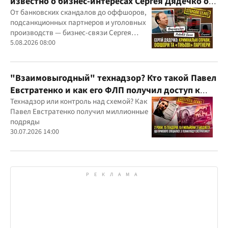
известно о бизнес-интересах Сергея Дядечко от
"Родовид Банка" до "ФАРМАСЕЛ"
От банковских скандалов до оффшоров,
подсанкционных партнеров и уголовных
производств — бизнес-связи Сергея
Дядечко до сих пор простираются через
5.08.2026 08:00
Украину и несколько иностранных
юрисдикций
"Взаимовыгодный" технадзор? Кто такой Павел
Евстратенко и как его ФЛП получил доступ к
бюджетным миллионам?
Технадзор или контроль над схемой? Как
Павел Евстратенко получил миллионные
подряды
30.07.2026 14:00