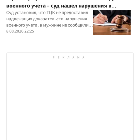
военного учета – суд нашел нарушения в
действиях ТЦК
Суд установил, что ТЦК не предоставил
надлежащих доказательств нарушения
военного учета, а мужчине не сообщили
должным образом о дате и месте
8.08.2026 22:25
рассмотрения дела