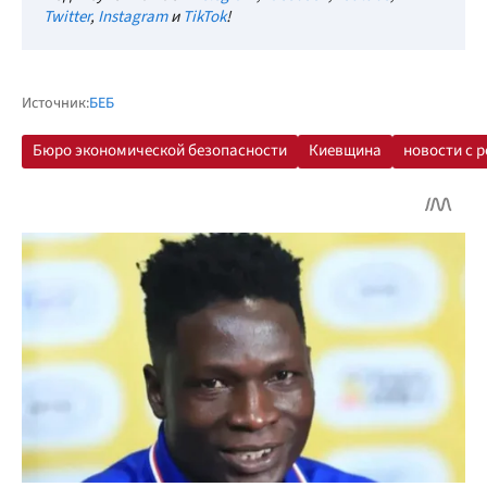
Twitter
,
Instagram
и
TikTok
!
Источник:
БЕБ
Бюро экономической безопасности
Киевщина
новости с 