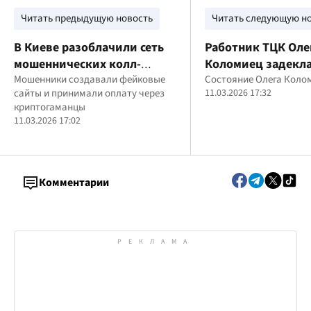
Читать предыдущую новость
Читать следующую н
В Киеве разоблачили сеть
Работник ТЦК Оле
мошеннических колл-
Коломиец задекл
центров: аферисты
Мошенники создавали фейковые
золото на 7,7 млн 
Состояние Олега Коло
сайты и принимали оплату через
11.03.2026 17:32
обманули украинцев почти
значительные на
криптогаманцы
на 18 млн гривен
сбережения
11.03.2026 17:02
Комментарии