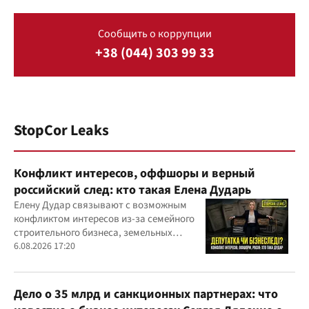
Сообщить о коррупции
+38 (044) 303 99 33
StopCor Leaks
Конфликт интересов, оффшоры и верный
российский след: кто такая Елена Дударь
Елену Дудар связывают с возможным
конфликтом интересов из-за семейного
строительного бизнеса, земельных
скандалов, судебных дел
6.08.2026 17:20
Дело о 35 млрд и санкционных партнерах: что