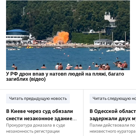
Читать предыдущую новость
Читать следующую н
В Киеве через суд обязали
В Одесской облас
снести незаконное здание в
задержали двух м
парке "Муромец" и вернуть
Прокуратура доказала в суде
поджог грузовика
Палии действовали по
незаконность регистрации
неизвестного куратора
землю общине
обещали до 70 ты