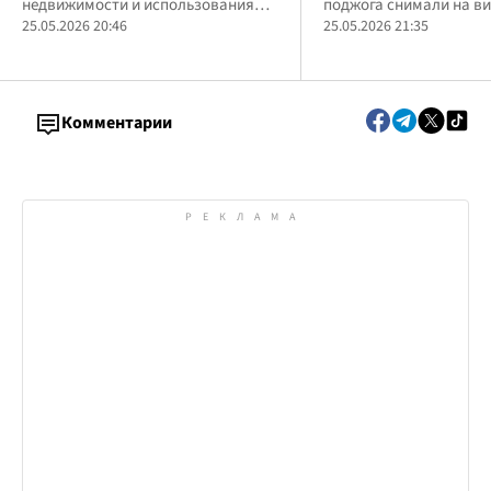
недвижимости и использования
поджога снимали на ви
гривен
земли природно-заповедного
25.05.2026 20:46
отчета
25.05.2026 21:35
фонда
Комментарии