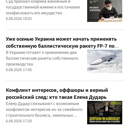
годам
Суд признал клирика виновным в
государственной измене и постановил
конфисковать его имущество
6.08.2026 19:02
Уже осенью Украина может начать применять
собственную баллистическую ракету FP-7 по
вражеским целям
В Украине готовят к применению две
баллистические ракеты собственного
производства
6.08.2026 17:45
Конфликт интересов, оффшоры и верный
российский след: кто такая Елена Дударь
Елену Дудар связывают с возможным
конфликтом интересов из-за семейного
строительного бизнеса, земельных
скандалов, судебных дел
6.08.2026 17:20