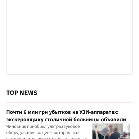
TOP NEWS
Почти 6 млн грн убытков на УЗИ-аппаратах:
экскеровщику столичной больницы объявили
подозрение
Чиновник приобрел ультразвуковое
оборудование по цене, которая, как
установили эксперты, была значительно