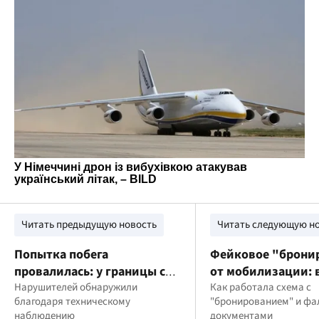
Читать предыдущую новость
Читать следующую н
Попытка побега
Фейковое "брони
провалилась: у границы со
от мобилизации: 
Словакией задержали
Нарушителей обнаружили
разоблачили мош
Как работала схема с
благодаря техническому
"бронированием" и ф
троих мужчин
обещаниями рабо
наблюдению
документами