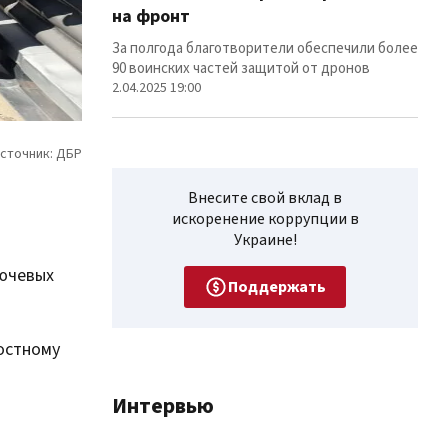
на фронт
Фуры
лин
За полгода благотворители обеспечили более
12.02
90 воинских частей защитой от дронов
2.04.2025 19:00
Внесите свой вклад в
искоренение коррупции в
Украине!
ючевых
Поддержать
остному
Интервью