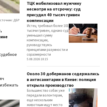
ТЦК мобилизовал мужчину
несмотря на отсрочку: суд
присудил 40 тысяч гривен
компенсации
Истец требовал более 101
,
тысячи гривен, однако суд
уменьшил сумму
чине
компенсации,
руководствуясь
принципами разумности и
судебное
соразмерности
5.08.2026 18:15
Около 30 доберманов содержались
сяч
в антисанитарии в Киеве: полиция
 избежать
открыла производство
Большинство собак уже
передали волонтерам,
еще нескольким
животным ищут место