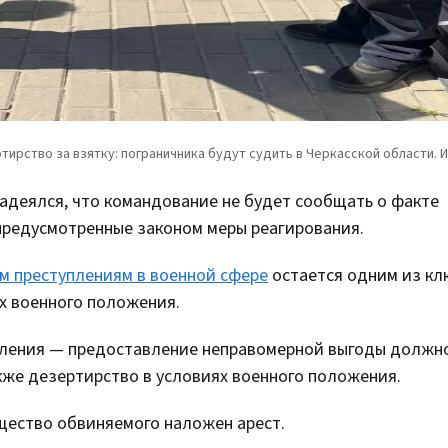
надеялся, что командование не будет сообщать о факте
 предусмотренные законом меры реагирования.
 преступлениям в военной сфере
остается одним из кл
х военного положения.
упления — предоставление неправомерной выгоды должн
кже дезертирство в условиях военного положения.
ущество обвиняемого наложен арест.