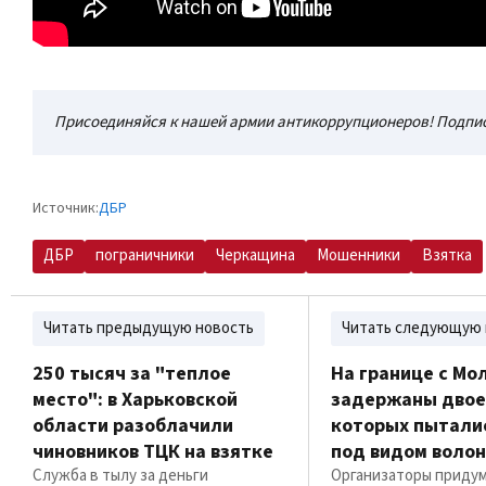
Присоединяйся к нашей армии антикоррупционеров! Подпис
Источник:
ДБР
ДБР
пограничники
Черкащина
Мошенники
Взятка
Читать предыдущую новость
Читать следующую 
250 тысяч за "теплое
На границе с Мо
место": в Харьковской
задержаны двое
области разоблачили
которых пытали
чиновников ТЦК на взятке
под видом воло
Служба в тылу за деньги
Организаторы придум