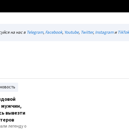
уйся на нас в
Telegram
,
Facebook
,
Youtube
,
Twitter
,
Instagram
и
TikTok
новость
лдовой
 мужчин,
сь вывезти
нтеров
али легенду о