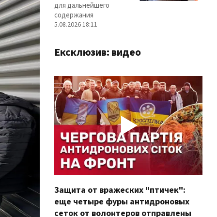
для дальнейшего
содержания
5.08.2026 18:11
Ексклюзив: видео
Защита от вражеских "птичек":
Про
еще четыре фуры антидроновых
вол
сеток от волонтеров отправлены
100