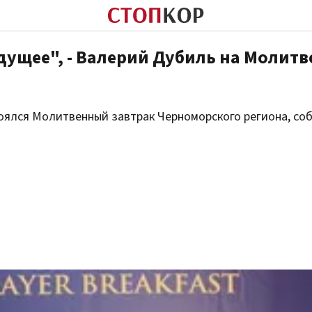
 будущее", - Валерий Дубиль на Молит
остоялся Молитвенный завтрак Черноморского региона, с