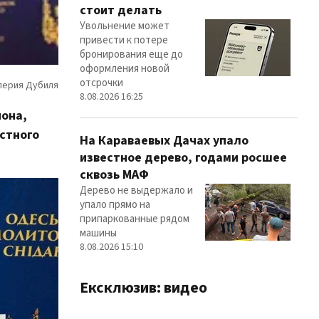
стоит делать
Увольнение может
привести к потере
бронирования еще до
оформления новой
отсрочки
8.08.2026 16:25
иона,
стного
На Караваевых Дачах упало
известное дерево, годами росшее
сквозь МАФ
Дерево не выдержало и
упало прямо на
припаркованные рядом
машины
8.08.2026 15:10
Ексклюзив: видео