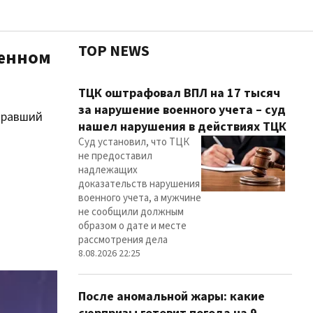
TOP NEWS
венном
Чест
ТЦК оштрафовал ВПЛ на 17 тысяч
за нарушение военного учета – суд
обравший
нашел нарушения в действиях ТЦК
Суд установил, что ТЦК
Здор
не предоставил
надлежащих
доказательств нарушения
военного учета, а мужчине
не сообщили должным
образом о дате и месте
рассмотрения дела
8.08.2026 22:25
После аномальной жары: какие