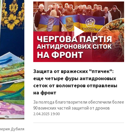
Защита от вражеских "птичек":
Про
еще четыре фуры антидроновых
вол
сеток от волонтеров отправлены
100
на фронт
Фуры
лин
За полгода благотворители обеспечили более
12.02
90 воинских частей защитой от дронов
2.04.2025 19:00