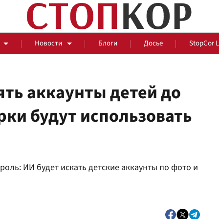
Новости
Блоги
Досье
StopCor 
ять аккаунты детей до
ерки будут использовать
За оградой
События
Общ
роль: ИИ будет искать детские аккаунты по фото и