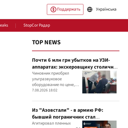
Поддержать
Українська
Leaks
StopCor Радар
TOP NEWS
Почти 6 млн грн убытков на УЗИ-
аппаратах: экскеровщику столичной
больницы объявили подозрение
Чиновник приобрел
ультразвуковое
оборудование по цене,
ество
Мир
которая, как установили
7.08.2026 18:02
эксперты, была
значительно выше
рыночной
Из "Азовстали" - в армию РФ:
бывший пограничник стал
командиром минометного расчета
Агитировал пленных