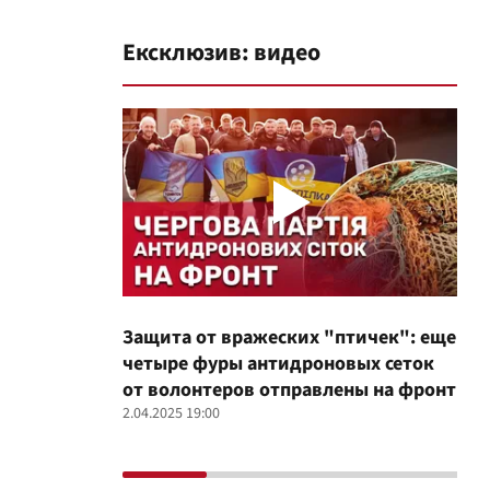
Ексклюзив: видео
Защита от вражеских "птичек": еще
Про
четыре фуры антидроновых сеток
вол
от волонтеров отправлены на фронт
100
2.04.2025 19:00
12.02