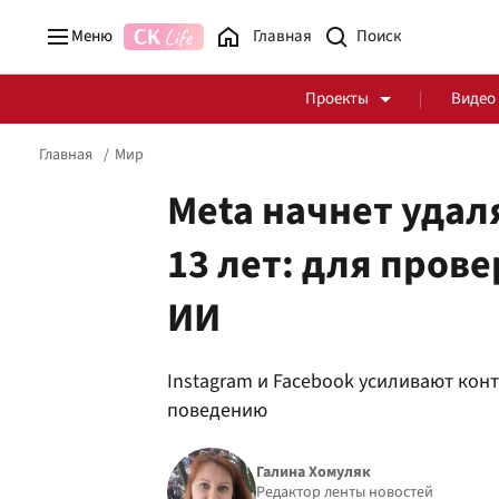
Меню
Главная
Проекты
Видео
Главная
Мир
Meta начнет удал
13 лет: для пров
Стоп Политической Коррупции
Честные закупки
ИИ
Политика
Здоровье
Instagram и Facebook усиливают конт
поведению
Галина Хомуляк
Редактор ленты новостей