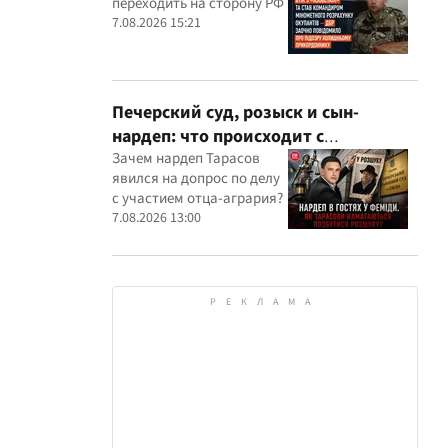
переходить на сторону РФ
оккупантов
7.08.2026 15:21
Печерский суд, розыск и сын-
нардеп: что происходит с
уголовными производствами с
Зачем нардеп Тарасов
явился на допрос по делу
участием агробарона Тарасова?
с участием отца-агрария?
7.08.2026 13:00