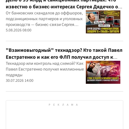
известно о бизнес-интересах Сергея Дядечко от
"Родовид Банка" до "ФАРМАСЕЛ"
От банковских скандалов до оффшоров,
подсанкционных партнеров и уголовных
производств — бизнес-связи Сергея
Дядечко до сих пор простираются через
5.08.2026 08:00
Украину и несколько иностранных
юрисдикций
"Взаимовыгодный" технадзор? Кто такой Павел
Евстратенко и как его ФЛП получил доступ к
бюджетным миллионам?
Технадзор или контроль над схемой? Как
Павел Евстратенко получил миллионные
подряды
30.07.2026 14:00