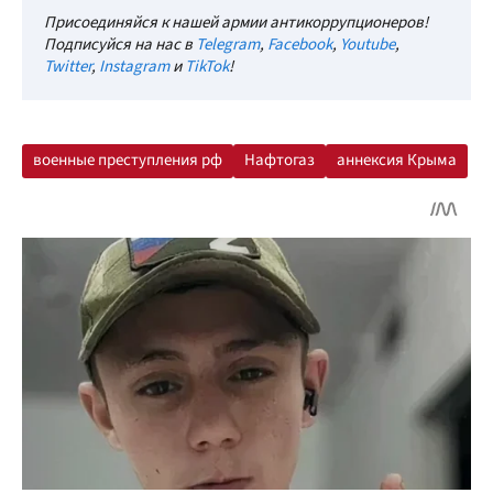
Присоединяйся к нашей армии антикоррупционеров!
Подписуйся на нас в
Telegram
,
Facebook
,
Youtube
,
Twitter
,
Instagram
и
TikTok
!
военные преступления рф
Нафтогаз
аннексия Крыма