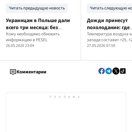
Читать предыдущую новость
Читать следующую н
Украинцам в Польше дали
Дожди принесут
всего три месяца: без
похолодание: где
обновления PESEL можно
Кому необходимо обновить
ухудшится погода
Температура воздуха на
информацию в PESEL
западе составит +25..+
потерять статус UKR
Украине
26.05.2026 23:04
27.05.2026 07:59
Комментарии