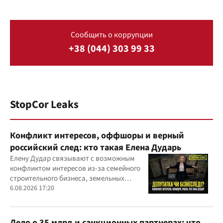
Сообщить о коррупции
+38 (044) 303 99 33
StopCor Leaks
Конфликт интересов, оффшоры и верный
российский след: кто такая Елена Дударь
Елену Дудар связывают с возможным
конфликтом интересов из-за семейного
строительного бизнеса, земельных
скандалов, судебных дел
6.08.2026 17:20
Дело о 35 млрд и санкционных партнерах: что