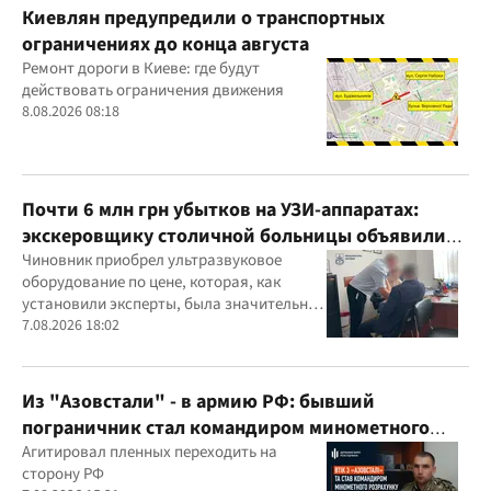
Киевлян предупредили о транспортных
ограничениях до конца августа
Ремонт дороги в Киеве: где будут
действовать ограничения движения
8.08.2026 08:18
Почти 6 млн грн убытков на УЗИ-аппаратах:
экскеровщику столичной больницы объявили
подозрение
Чиновник приобрел ультразвуковое
оборудование по цене, которая, как
установили эксперты, была значительно
выше рыночной
7.08.2026 18:02
Из "Азовстали" - в армию РФ: бывший
пограничник стал командиром минометного
расчета оккупантов
Агитировал пленных переходить на
сторону РФ