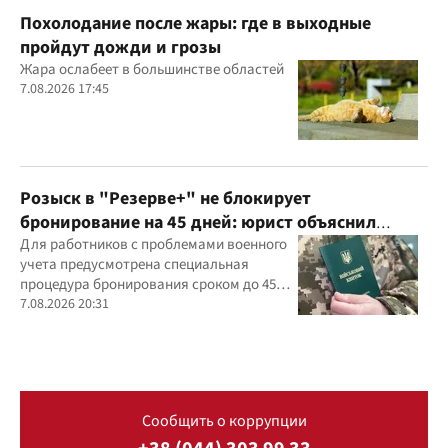
Похолодание после жары: где в выходные
пройдут дожди и грозы
Жара ослабеет в большинстве областей
7.08.2026 17:45
Розыск в "Резерве+" не блокирует
бронирование на 45 дней: юрист объяснил
важный нюанс
Для работников с проблемами военного
учета предусмотрена специальная
процедура бронирования сроком до 45
дней
7.08.2026 20:31
Сообщить о коррупции