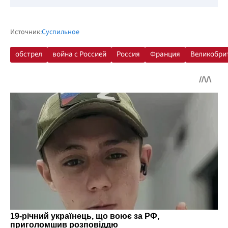
Источник:
Суспильное
обстрел
война с Россией
Россия
Франция
Великобри