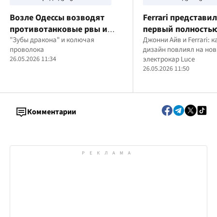
Возле Одессы возводят
Ferrari представил
противотанковые рвы и
первый полность
блиндажи
"Зубы дракона" и колючая
электрический ав
Джонни Айв и Ferrari: к
проволока
дизайн повлиял на но
бренда
26.05.2026 11:34
электрокар Luce
26.05.2026 11:50
Комментарии