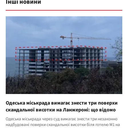
Інші новини
Одеська міськрада вимагає знести три поверхи
скандальної висотки на Ланжероні: що відомо
Одеська міськрада через суд вимагає знести три незаконно
надбудовані поверхи скандальної висотки біля готелю M1 на