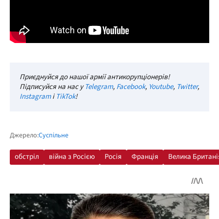
Приєднуйся до нашої армії антикорупціонерів!
Підписуйся на нас у
Telegram
,
Facebook
,
Youtube
,
Twitter
,
Instagram
і
TikTok
!
Джерело:
Суспільне
обстріл
війна з Росією
Росія
Франція
Велика Британі