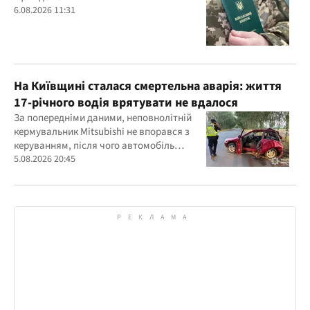
6.08.2026 11:31
На Київщині сталася смертельна аварія: життя
17-річного водія врятувати не вдалося
За попередніми даними, неповнолітній
кермувальник Mitsubishi не впорався з
керуванням, після чого автомобіль
врізався у дерево
5.08.2026 20:45