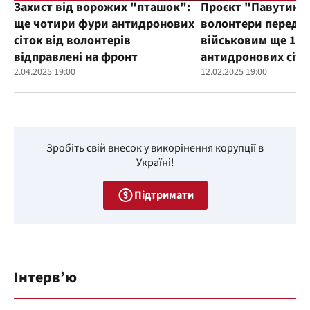
Захист від ворожих "пташок":
Проєкт "Павутиння
ще чотири фури антидронових
волонтери переда
сіток від волонтерів
військовим ще 100
відправлені на фронт
антидронових сіто
2.04.2025 19:00
12.02.2025 19:00
Зробіть свій внесок у викорінення корупції в
Україні!
Підтримати
Інтерв’ю