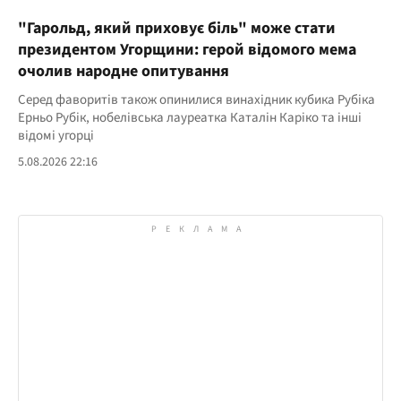
"Гарольд, який приховує біль" може стати
президентом Угорщини: герой відомого мема
очолив народне опитування
Серед фаворитів також опинилися винахідник кубика Рубіка
Ерньо Рубік, нобелівська лауреатка Каталін Каріко та інші
відомі угорці
5.08.2026 22:16