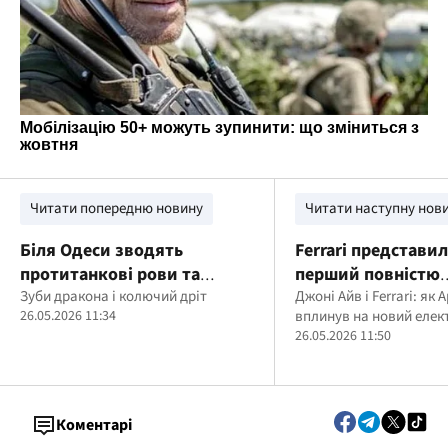
Читати попередню новину
Читати наступну нов
Біля Одеси зводять
Ferrari представил
протитанкові рови та
перший повністю
бліндажі
Зуби дракона і колючий дріт
електричний авто
Джоні Айв і Ferrari: як
26.05.2026 11:34
вплинув на новий елек
бренду
26.05.2026 11:50
Коментарі