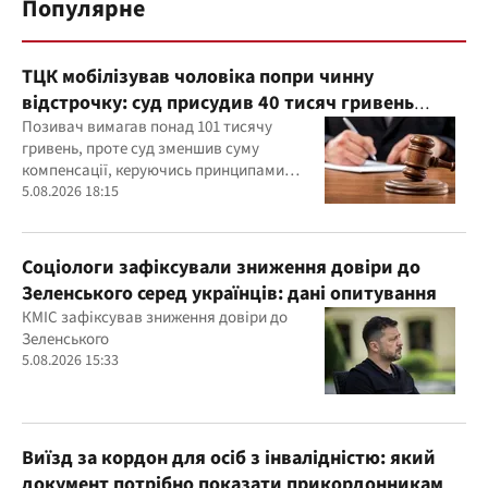
Популярне
ТЦК мобілізував чоловіка попри чинну
відстрочку: суд присудив 40 тисяч гривень
компенсації
Позивач вимагав понад 101 тисячу
гривень, проте суд зменшив суму
компенсації, керуючись принципами
розумності та співмірності
5.08.2026 18:15
Соціологи зафіксували зниження довіри до
Зеленського серед українців: дані опитування
КМІС зафіксував зниження довіри до
Зеленського
5.08.2026 15:33
Виїзд за кордон для осіб з інвалідністю: який
документ потрібно показати прикордонникам