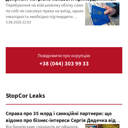
Перебування на військовому обліку саме
по собі не скасовує права на виїзд, однак
інвалідність необхідно підтвердити
документально
5.08.2026 22:03
Повідомити про корупцію
+38 (044) 303 99 33
StopCor Leaks
Справа про 35 млрд і санкційні партнери: що
відомо про бізнес-інтереси Сергія Дядечка від
"Родовід Банку" до "ФАРМАСЕЛ"
Від банківських скандалів до офшорів,