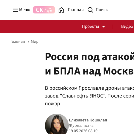
Меню
Главная
Проекты
Видео
Главная
Мир
Россия под атако
и БПЛА над Моск
Стоп Политической Коррупции
Честные закупки
В российском Ярославле дроны ата
Политика
Здоровье
завод "Славнефть-ЯНОС". После сер
пожар
Елизавета Кошолап
Журналистка
19.05.2026 08:10