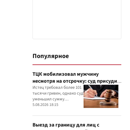
Популярное
ТЦК мобилизовал мужчину
несмотря на отсрочку: суд присудил
40 тысяч гривен компенсации
Истец требовал более 101
тысячи гривен, однако суд
уменьшил сумму
компенсации,
5.08.2026 18:15
руководствуясь
принципами разумности и
соразмерности
Выезд за границу для лиц с