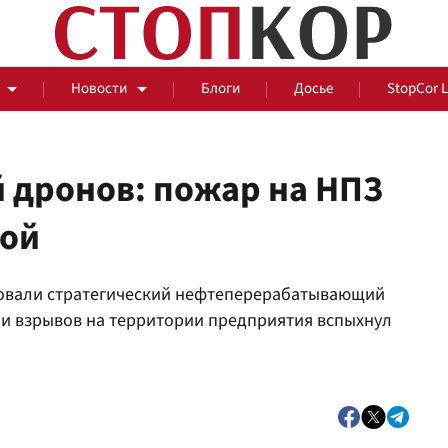
Новости
Блоги
Досье
StopCor 
й дронов: пожар на НПЗ
вой
За оградой
ковали стратегический нефтеперерабатывающий
События
Общ
ии взрывов на территории предприятия вспыхнул