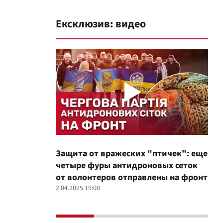
Ексклюзив: видео
Защита от вражеских "птичек": еще
Про
четыре фуры антидроновых сеток
вол
от волонтеров отправлены на фронт
100
2.04.2025 19:00
12.02