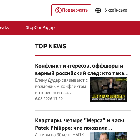
Поддержать
Українська
Leaks
StopCor Радар
TOP NEWS
Конфликт интересов, оффшоры и
верный российский след: кто такая
Елена Дударь
Елену Дудар связывают с
возможным конфликтом
интересов из-за
ество
Мир
семейного строительного
6.08.2026 17:20
бизнеса, земельных
скандалов, судебных дел
Квартиры, четыре "Мерса" и часы
Patek Philippe: что показала
проверка деклараций руководителя
Активы на 30 млн: НАПК