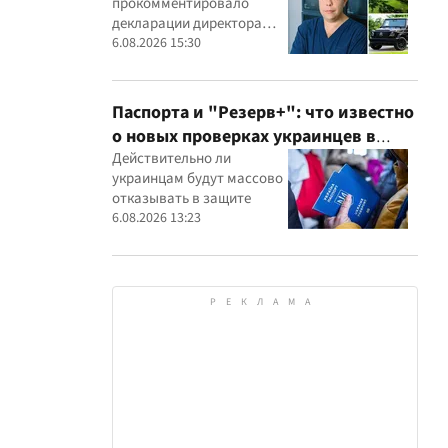
прокомментировало
детского кардиоцентра
декларации директора
Маньковского и что говорит НАПК?
кардиоцентра Георгия
6.08.2026 15:30
Маньковского
Паспорта и "Резерв+": что известно
о новых проверках украинцев в
Румынии
Действительно ли
украинцам будут массово
отказывать в защите
6.08.2026 13:23