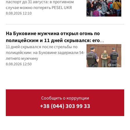
паспорт до 31 августа: в противном
случае можно потерять PESEL UKR
8.08.2026 12:10
На Буковине мужчина открыл огонь по
полицейским и 11 дней скрывался: его
задержали
11 дней скрывался после стрельбы по
полицейским: на Буковине задержали 54-
летнего мужчину
8.08.2026 12:50
Сообщить о коррупции
+38 (044) 303 99 33