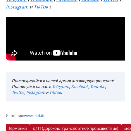
Instagram
и
TikTok
!
Присоединяйся к нашей армии антикоррупционеров!
Подписуйся на нас в
Telegram
,
Facebook
,
Youtube
,
Twitter
,
Instagram
и
TikTok
!
Источник:
www.bild.de
Германия
ДТП (дорожно-транспортное происшествие)
ме