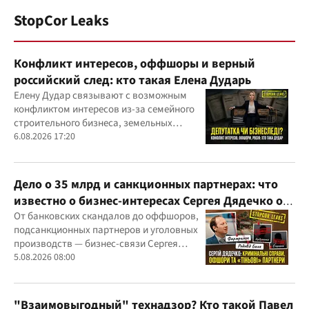
StopCor Leaks
Конфликт интересов, оффшоры и верный
российский след: кто такая Елена Дударь
Елену Дудар связывают с возможным
конфликтом интересов из-за семейного
строительного бизнеса, земельных
скандалов, судебных дел
6.08.2026 17:20
Дело о 35 млрд и санкционных партнерах: что
известно о бизнес-интересах Сергея Дядечко от
"Родовид Банка" до "ФАРМАСЕЛ"
От банковских скандалов до оффшоров,
подсанкционных партнеров и уголовных
производств — бизнес-связи Сергея
Дядечко до сих пор простираются через
5.08.2026 08:00
Украину и несколько иностранных
юрисдикций
"Взаимовыгодный" технадзор? Кто такой Павел