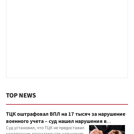
TOP NEWS
ТЦК оштрафовал ВПЛ на 17 тысяч за нарушение
военного учета – суд нашел нарушения в
действиях ТЦК
Суд установил, что ТЦК не предоставил
надлежащих доказательств нарушения