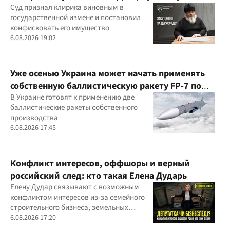
годам
Суд признал клирика виновным в
государственной измене и постановил
конфисковать его имущество
6.08.2026 19:02
Уже осенью Украина может начать применять
собственную баллистическую ракету FP-7 по
вражеским целям
В Украине готовят к применению две
баллистические ракеты собственного
производства
6.08.2026 17:45
Конфликт интересов, оффшоры и верный
российский след: кто такая Елена Дударь
Елену Дудар связывают с возможным
конфликтом интересов из-за семейного
строительного бизнеса, земельных
скандалов, судебных дел
6.08.2026 17:20