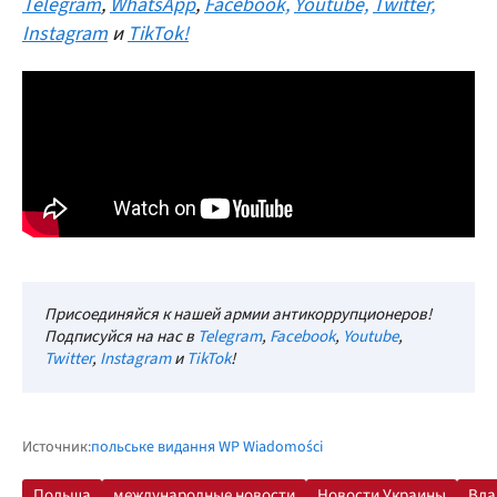
Telegram
,
WhatsApp
,
Facebook,
Youtube,
Twitter,
Instagram
и
TikTok!
Присоединяйся к нашей армии антикоррупционеров!
Подписуйся на нас в
Telegram
,
Facebook
,
Youtube
,
Twitter
,
Instagram
и
TikTok
!
Источник:
польське видання WP Wiadomości
Польша
международные новости
Новости Украины
Вла