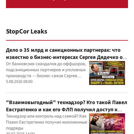
StopCor Leaks
Дело о 35 млрд и санкционных партнерах: что
известно о бизнес-интересах Сергея Дядечко от
"Родовид Банка" до "ФАРМАСЕЛ"
От банковских скандалов до оффшоров,
подсанкционных партнеров и уголовных
производств — бизнес-связи Сергея
Дядечко до сих пор простираются через
5.08.2026 08:00
Украину и несколько иностранных
юрисдикций
"Взаимовыгодный" технадзор? Кто такой Павел
Евстратенко и как его ФЛП получил доступ к
бюджетным миллионам?
Технадзор или контроль над схемой? Как
Павел Евстратенко получил миллионные
подряды