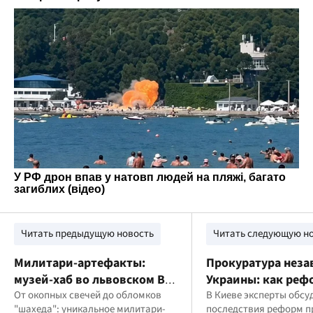
Читать предыдущую новость
Читать следующую н
Милитари-артефакты:
Прокуратура нез
музей-хаб во львовском ВЦ
Украины: как ре
"Защитим Украину Вместе"
От окопных свечей до обломков
изменили систему
В Киеве эксперты обсу
"шахеда": уникальное милитари-
последствия реформ п