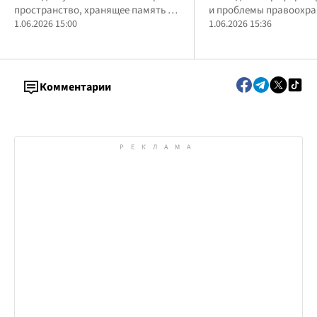
пустили в научное русло
дальше – в Киеве 
пространство, хранящее память о
и проблемы правоохра
круглый стол
современной войне
1.06.2026 15:00
системы
1.06.2026 15:36
Комментарии