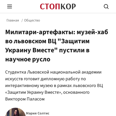
Главная
Общество
Милитари-артефакты: музей-хаб
во львовском ВЦ "Защитим
Украину Вместе" пустили в
научное русло
Стоп Политической Коррупции
Честн
Студентка Львовской национальной академии
искусств готовит дипломную работу по
Политика
Здор
интерактивному музею в рамках львовского ВЦ
«Защитим Украину Вместе», основанного
Виктором Паласом
Мария Солтис